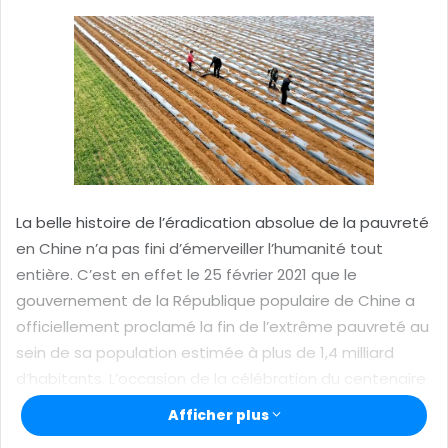
e
r
u
n
c
o
u
r
r
La belle histoire de l’éradication absolue de la pauvreté
i
en Chine n’a pas fini d’émerveiller l’humanité tout
e
entière. C’est en effet le 25 février 2021 que le
l
gouvernement de la République populaire de Chine a
officiellement proclamé la fin de l’extrême pauvreté au
sein de sa population estimée à plus de 1,4 milliard
d’habitants. L’occasion de la célébration du centenaire
du Parti communiste chinois (PCC) était tout trouvée
Afficher plus
pour rendre publique cette nouvelle, du reste accueillie