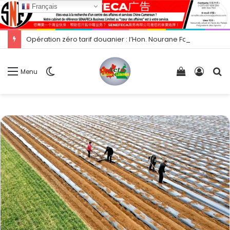
Français
Opération zéro tarif douanier : l’Hon. Nourane Foster présente les opportunités d’exportation vers la Chine.
Switch
Voir
Conne
R
Menu
skin
votre
panier