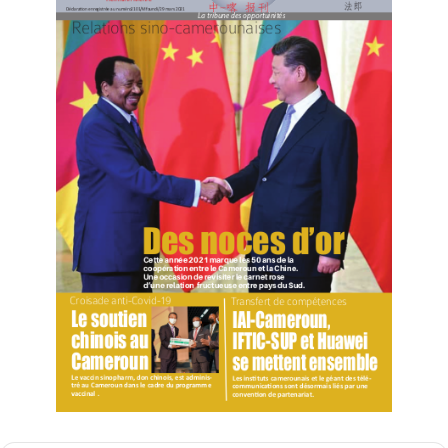
Soutien aux couches défavorisées pour le bien-
être populaire
Ainsi, dès 2014, au lendemain de l’élection du président
Xi Jinping à la tête de la deuxième économie mondiale,
le tournant de la lutte pour le bien-être collectif et
individuel sera accéléré. Le pays a mis en place 832
comités défavorisés répartis dans 22 provinces,
régions et villes avec une mission précise : apporter un
soutien sur le terrain aux couches défavorisées. La
mission mobilisa 255 000 équipes réquisitionnées pour
offrir un soutien indiqué. La coordination stratégique
est suivie au sommet de l’État. Il s’agit précisément
des comités de directions pour la réduction de la
pauvreté et le développement, organe du Conseil des
affaires d’Etat dont la mission est d’identifier les
comités frappés par la pauvreté et formuler des