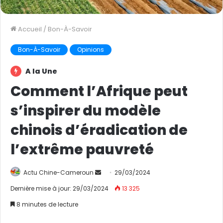
Accueil
/
Bon-À-Savoir
Bon-À-Savoir
Opinions
A la Une
Comment l’Afrique peut
s’inspirer du modèle
chinois d’éradication de
l’extrême pauvreté
Actu Chine-Cameroun
E
29/03/2024
n
Dernière mise à jour: 29/03/2024
13 325
v
8 minutes de lecture
o
y