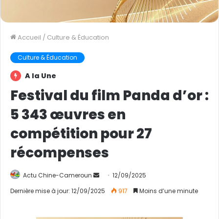
Accueil
/
Culture & Éducation
Culture & Éducation
A la Une
Festival du film Panda d’or :
5 343 œuvres en
compétition pour 27
récompenses
Actu Chine-Cameroun
E
12/09/2025
n
Dernière mise à jour: 12/09/2025
917
Moins d’une minute
v
o