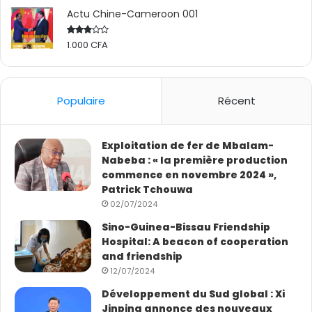
Actu Chine-Cameroon 001
1.000
CFA
Rated
2.50
out
of 5
Populaire
Récent
Exploitation de fer de Mbalam-
Nabeba : « la première production
commence en novembre 2024 »,
Patrick Tchouwa
02/07/2024
Sino-Guinea-Bissau Friendship
Hospital: A beacon of cooperation
and friendship
12/07/2024
Développement du Sud global : Xi
Jinping annonce des nouveaux