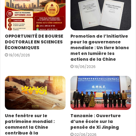
a
d
r
e
s
OPPORTUNITÉ DE BOURSE
Promotion de l’Initiative
s
DOCTORALE EN SCIENCES
pour la gouvernance
e
ÉCONOMIQUES
mondiale : Un livre blanc
E
met en lumière les
19/06/2026
m
actions de la Chine
a
19/06/2026
i
l
Une fenêtre sur le
Tanzanie : Ouverture
patrimoine mondial :
d’une école sur la
comment la Chine
pensée de Xi Jinping
contribue à la
02/06/2026