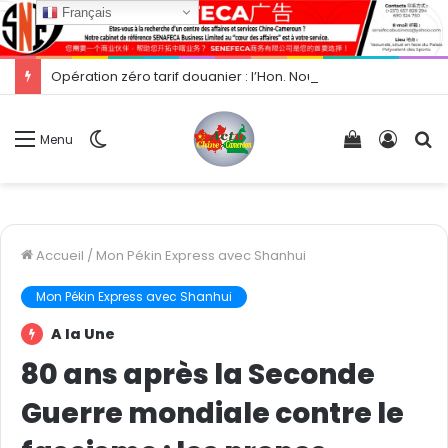
Français
Opération zéro tarif douanier : l’Hon. Nourane Foster présente les opportunités d’exportation vers la Chine.
Switch
Voir
Conne
R
Menu
skin
votre
panier
Accueil
/
Mon Pékin Express avec Shanhui
Mon Pékin Express avec Shanhui
A la Une
80 ans après la Seconde
Guerre mondiale contre le