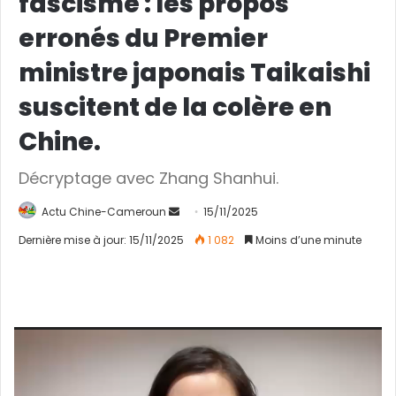
fascisme : les propos
erronés du Premier
ministre japonais Taikaishi
suscitent de la colère en
Chine.
Décryptage avec Zhang Shanhui.
Actu Chine-Cameroun
E
15/11/2025
n
Dernière mise à jour: 15/11/2025
1 082
Moins d’une minute
v
o
y
e
Lecteur
r
vidéo
u
n