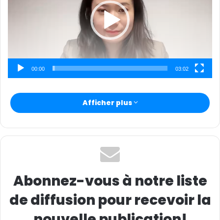
c
o
u
r
r
i
00:00
03:02
e
l
Afficher plus
Abonnez-vous à notre liste
de diffusion pour recevoir la
nouvelle publication!