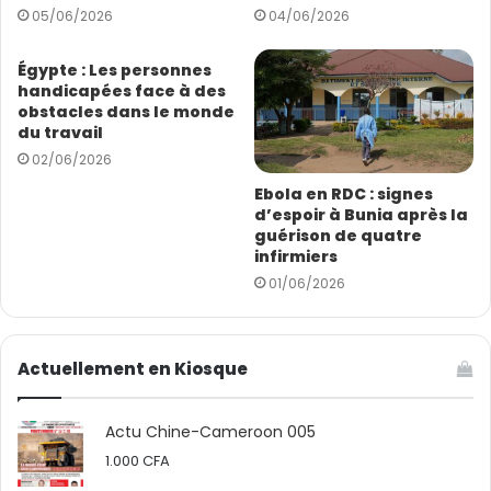
05/06/2026
04/06/2026
a
i
l
Égypte : Les personnes
handicapées face à des
obstacles dans le monde
du travail
02/06/2026
Ebola en RDC : signes
d’espoir à Bunia après la
guérison de quatre
infirmiers
01/06/2026
Actuellement en Kiosque
Actu Chine-Cameroon 005
1.000
CFA