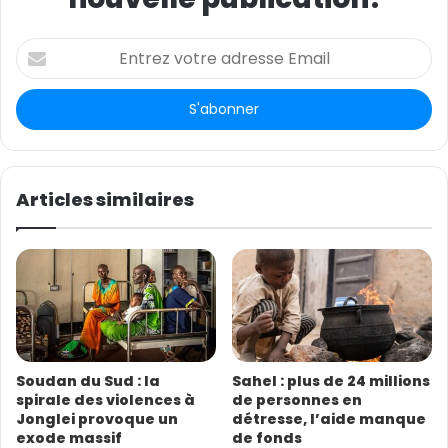
E
n
t
r
e
z
v
o
Articles similaires
t
r
e
a
d
r
e
s
Soudan du Sud : la
Sahel : plus de 24 millions
s
spirale des violences à
de personnes en
e
Jonglei provoque un
détresse, l’aide manque
E
exode massif
de fonds
m