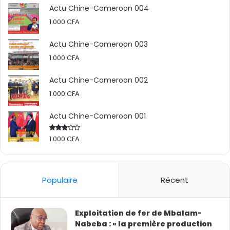
Actu Chine-Cameroon 004
1.000
CFA
Actu Chine-Cameroon 003
1.000
CFA
Actu Chine-Cameroon 002
1.000
CFA
Actu Chine-Cameroon 001
1.000
CFA
Rated
2.50
out
of 5
Populaire
Récent
Exploitation de fer de Mbalam-
Nabeba : « la première production