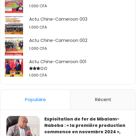
1.000
CFA
Actu Chine-Cameroon 003
1.000
CFA
Actu Chine-Cameroon 002
1.000
CFA
Actu Chine-Cameroon 001
1.000
CFA
Rated
2.50
out
of 5
Populaire
Récent
Exploitation de fer de Mbalam-
Nabeba : « la première production
commence en novembre 2024 »,