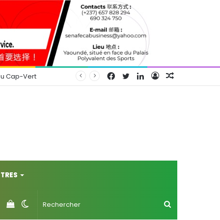
Facebook
Twitter
Linkedin
Connexion
Article
au Cap-Vert
Aléatoire
TRES
Voir
Switch
Rechercher