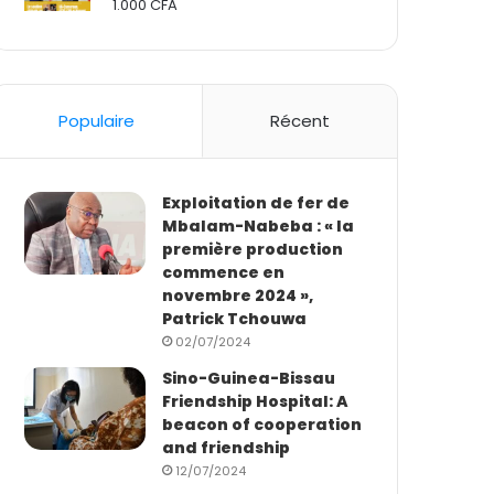
1.000
CFA
Rated
2.50
out
of 5
Populaire
Récent
Exploitation de fer de
Mbalam-Nabeba : « la
première production
commence en
novembre 2024 »,
Patrick Tchouwa
02/07/2024
Sino-Guinea-Bissau
Friendship Hospital: A
beacon of cooperation
and friendship
12/07/2024