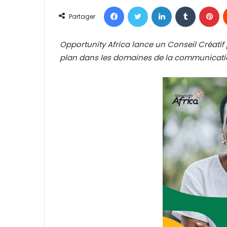
n
Facebook
Twitter
Linkedin
Tumblr
Pinterest
v
Partager
o
y
Opportunity Africa lance un Conseil Créatif
e
plan dans les domaines de la communicati
r
u
n
c
o
u
r
r
i
e
l