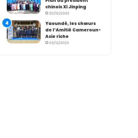
Plan du président
chinois Xi Jinping
20/10/2023
Yaoundé, les chœurs
de l’Amitié Cameroun-
Asie riche
03/12/2023