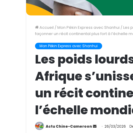
Accueil
/
Mon Pékin Express avec Shanhui
/
Les p
façonner un récit continental plus fort à l’échelle 
Mon Pékin Express avec Shanhui
Les poids lourds
Afrique s’uniss
un récit contine
l’échelle mondi
Actu Chine-Cameroon
E
26/03/2026
D