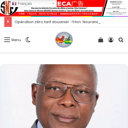
Français
Opération zéro tarif douanier : l’Hon. Nourane Foster présente les opportunités d’exportation vers la Chine.
Switch
Voir
Conne
R
Menu
skin
votre
panier