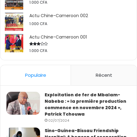
1.000
CFA
CHINAFRIQUE
Actu Chine-Cameroon 002
SINAFRICANWES
1.000
CFA
ACTU CHINE-CAMEROON
Actu Chine-Cameroon 001
1.000
CFA
Rated
2.50
out
of 5
Populaire
Récent
Exploitation de fer de Mbalam-
Nabeba : « la première production
commence en novembre 2024 »,
Patrick Tchouwa
02/07/2024
Sino-Guinea-Bissau Friendship