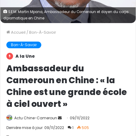
S.E.M. Martin Mpana, Ambassadeur du Cameroun et doyen du corps
diplomatique en Chine
Accueil
/
Bon-À-Savoir
Bon-À-Savoir
A la Une
Ambassadeur du
Cameroun en Chine : « la
Chine est une grande école
à ciel ouvert »
Actu Chine-Cameroun
E
09/11/2022
n
Dernière mise à jour: 09/11/2022
1
505
v