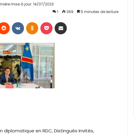
rnière mise à jour: 14/07/2023
1
369
5 minutes de lecture
Reddit
VKontakte
Odnoklassniki
Pocket
Partager par email
 diplomatique en RDC, Distingués Invités,