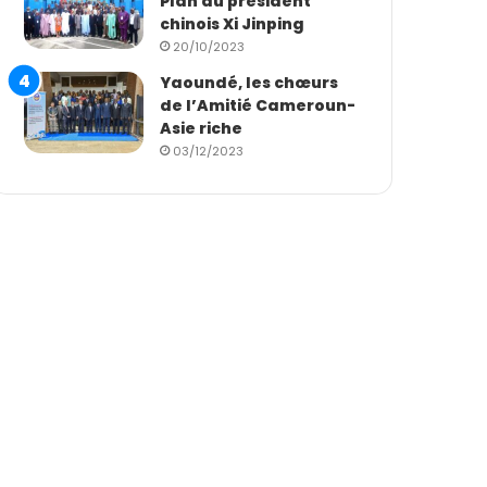
Plan du président
chinois Xi Jinping
20/10/2023
Yaoundé, les chœurs
de l’Amitié Cameroun-
Asie riche
03/12/2023