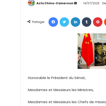
Actu Chine-Cameroun
E
14/07/2023
De
n
v
Facebook
Twitter
Linkedin
Tumblr
Pinterest
o
Partager
y
e
r
u
n
c
o
u
r
r
Honorable le Président du Sénat,
i
e
Mesdames et Messieurs les Ministres,
l
Mesdames et Messieurs les Chefs de mission