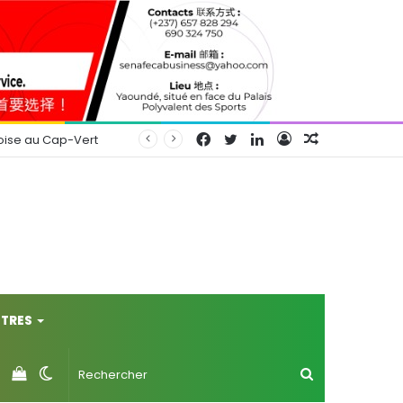
Facebook
Twitter
Linkedin
Connexion
Article
oise au Cap-Vert
Aléatoire
TRES
Voir
Switch
Rechercher