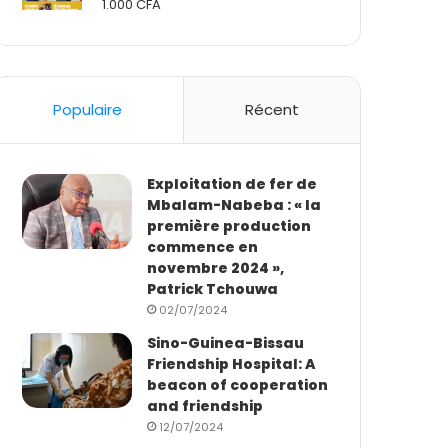
1.000
CFA
Rated
2.50
out
of 5
Populaire
Récent
Exploitation de fer de
Mbalam-Nabeba : « la
première production
commence en
novembre 2024 »,
Patrick Tchouwa
02/07/2024
Sino-Guinea-Bissau
Friendship Hospital: A
beacon of cooperation
and friendship
12/07/2024