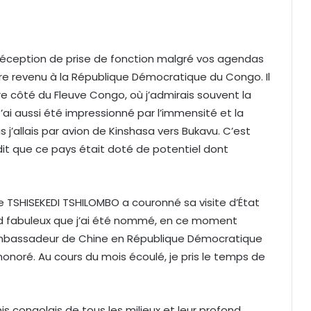
 réception de prise de fonction malgré vos agendas
tre revenu à la République Démocratique du Congo. Il
autre côté du Fleuve Congo, où j’admirais souvent la
’ai aussi été impressionné par l’immensité et la
s j’allais par avion de Kinshasa vers Bukavu. C’est
it que ce pays était doté de potentiel dont
oine TSHISEKEDI TSHILOMBO a couronné sa visite d’État
sard fabuleux que j’ai été nommé, en ce moment
 Ambassadeur de Chine en République Démocratique
onoré. Au cours du mois écoulé, je pris le temps de
is congolais de tous les milieux et leur profond