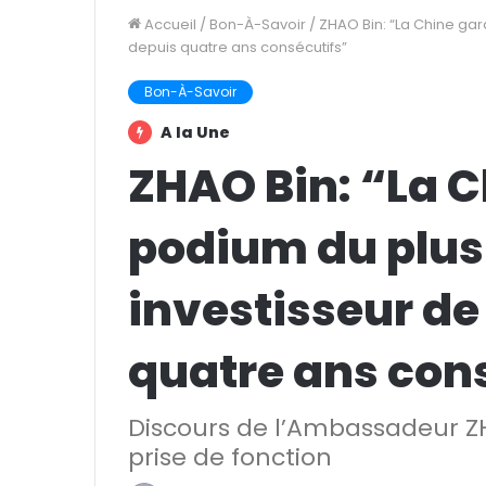
Accueil
/
Bon-À-Savoir
/
ZHAO Bin: “La Chine gar
depuis quatre ans consécutifs”
Bon-À-Savoir
A la Une
ZHAO Bin: “La C
podium du plus
investisseur de
quatre ans con
Discours de l’Ambassadeur ZH
prise de fonction