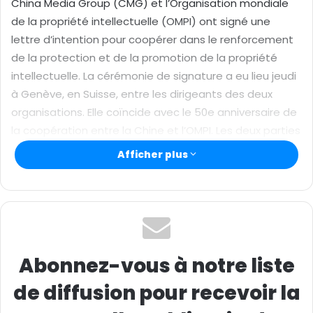
u
China Media Group (CMG) et l’Organisation mondiale
r
de la propriété intellectuelle (OMPI) ont signé une
r
lettre d’intention pour coopérer dans le renforcement
i
de la protection et de la promotion de la propriété
e
intellectuelle. La cérémonie de signature a eu lieu jeudi
l
à Genève, en Suisse, entre les dirigeants des deux
organisations. Elle coïncide avec le 50e anniversaire de
la coopération entre la Chine et l’OMPI. Les deux parties
ont exprimé leur volonté d’organiser des échanges
Afficher plus
internationaux, de relever les défis posés par les
nouvelles technologies et de promouvoir un système
de propriété intellectuelle équitable à l’échelle
mondiale.
(Photo : cctvnews)
Abonnez-vous à notre liste
Texte : CGTN Français
de diffusion pour recevoir la