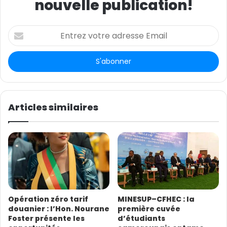
nouvelle publication!
E
n
t
r
e
z
v
o
Articles similaires
t
r
e
a
d
r
e
s
Opération zéro tarif
MINESUP–CFHEC : la
s
douanier : l’Hon. Nourane
première cuvée
e
Foster présente les
d’étudiants
E