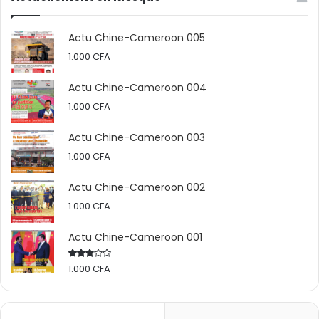
Actu Chine-Cameroon 005
1.000
CFA
Actu Chine-Cameroon 004
1.000
CFA
Actu Chine-Cameroon 003
1.000
CFA
Actu Chine-Cameroon 002
1.000
CFA
Actu Chine-Cameroon 001
1.000
CFA
Rated
2.50
out
of 5