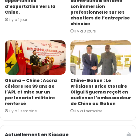
opportunités
camerounais entame
m
d’exportation vers la
son immersion
a
Chine.
professionnelle sur les
i
chantiers de l’entreprise
il y a 1 jour
l
chinoise
il y a 3 jours
Ghana – Chine : Accra
Chine-Gabon : Le
célèbre les 99 ans de
Président Brice Clotaire
l’APL et mise sur un
Oligui Nguema reçoit en
partenariat militaire
audience l’ambassadeur
renforcé
de Chine au Gabon
il y a 1 semaine
il y a 1 semaine
Actuellement en Kiosque