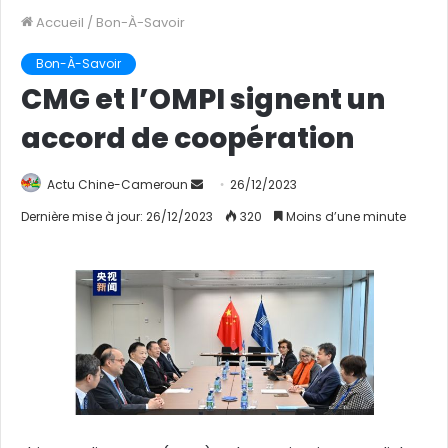
Accueil
/
Bon-À-Savoir
Bon-À-Savoir
CMG et l’OMPI signent un
accord de coopération
Actu Chine-Cameroun
E
26/12/2023
n
Dernière mise à jour: 26/12/2023
320
Moins d’une minute
v
o
y
e
r
u
n
c
o