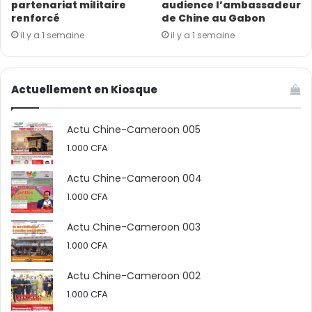
partenariat militaire
audience l’ambassadeur
renforcé
de Chine au Gabon
il y a 1 semaine
il y a 1 semaine
Actuellement en Kiosque
Actu Chine-Cameroon 005
1.000
CFA
Actu Chine-Cameroon 004
1.000
CFA
La compagnie BIOTECH de Guangzhou-Chine, est un
laboratoire spécialisé dans la détection approfondie
Actu Chine-Cameroon 003
des cancers. Elle a particulièrement développé une
1.000
CFA
approche technique centrée sur l’accompagnement
Actu Chine-Cameroon 002
des hôpitaux et autres structures de santé dans le
1.000
CFA
diagnostic spécifique des cancers. Ceci, à l’aide des