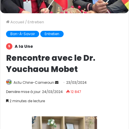
Accueil
/
Entretien
Bon-À-Savoir
Entretien
A la Une
Rencontre avec le Dr.
Youchaou Mobet
Actu Chine-Cameroun
E
23/03/2024
n
Dernière mise à jour: 24/03/2024
12 847
v
2 minutes de lecture
o
y
e
r