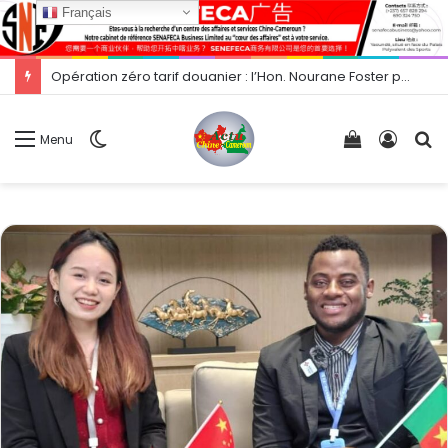
Français
Opération zéro tarif douanier : l’Hon. Nourane Foster présente les opportunités d’exportation vers la Chine.
Switch
Voir
Conne
R
Menu
skin
votre
panier