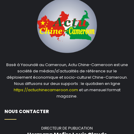
Selon Akim, Guangzhou est une ville contraste. « Outre
la facette des affaires qu’on colle à Guangzhou, la ville
chinoise a aussi un petit quartier appelé ‘‘Vallée
Médicale’’ regroupant plus de 450 structures
pharmaceutiques et biologiques qui font
essentiellement dans la recherche sur la santé », a-t-il
martelé.
Basé à Yaoundé au Cameroun, Actu Chine-Cameroon est une
société de médias/d'actualités de référence sur le
Actu Chine-Cameroon
déploiement économique et socio-culturel Chine-Cameroun.
Nous diffusons sur deux supports : le quotidien en ligne
https://actuchinecameroon.com
et un mensuel format
magazine.
NOUS CONTACTER
DIRECTEUR DE PUBLICATION