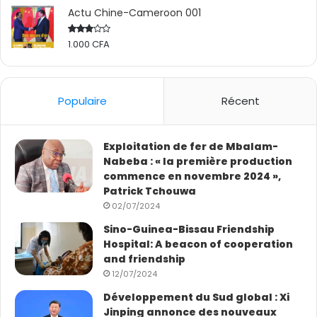
techniques moléculaires qui permettent de détecter
Actu Chine-Cameroon 001
tout cancer dans son état très précoce. Jusqu’ici, Akim
est le seul ‘‘foreigner’’ qui officialise dans la structure
1.000
CFA
Rated
2.50
chinoise.
out
of 5
Populaire
Récent
Exploitation de fer de Mbalam-
Nabeba : « la première production
commence en novembre 2024 »,
Patrick Tchouwa
02/07/2024
Sino-Guinea-Bissau Friendship
Hospital: A beacon of cooperation
and friendship
12/07/2024
Développement du Sud global : Xi
Jinping annonce des nouveaux