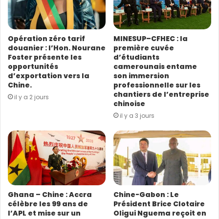
BIOTECH, associée à Guangzhou Nansha Post-Doctoral
r
e
Programme et à Southern Medical University of China ;
s
ses structures universitaires de recherches
Opération zéro tarif
MINESUP–CFHEC : la
s
douanier : l’Hon. Nourane
première cuvée
approfondies. « L’hôpital est de mon point de vue, un
e
Foster présente les
d’étudiants
endroit très fermé où on ne rencontre
E
opportunités
camerounais entame
m
qu’essentiellement les patients au quotidien. C’est
d’exportation vers la
son immersion
a
Chine.
professionnelle sur les
pour cela que j’ai choisi cette compagnie pour pouvoir
i
chantiers de l’entreprise
il y a 2 jours
m’émanciper », nous a-t-il confié en souriant.
l
chinoise
il y a 3 jours
Ghana – Chine : Accra
Chine-Gabon : Le
célèbre les 99 ans de
Président Brice Clotaire
l’APL et mise sur un
Oligui Nguema reçoit en