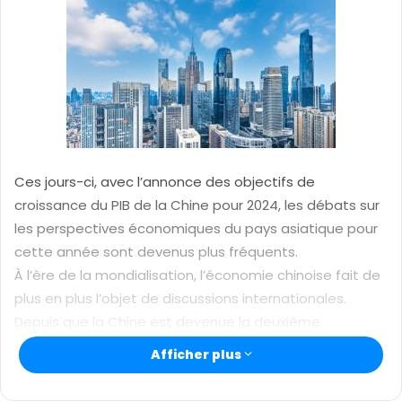
y
e
r
u
n
c
o
u
r
Ces jours-ci, avec l’annonce des objectifs de
r
croissance du PIB de la Chine pour 2024, les débats sur
i
les perspectives économiques du pays asiatique pour
e
cette année sont devenus plus fréquents.
l
À l’ère de la mondialisation, l’économie chinoise fait de
plus en plus l’objet de discussions internationales.
Depuis que la Chine est devenue la deuxième
économie mondiale, la relation entre le PIB de la Chine
Afficher plus
et celui des États-Unis a toujours été au centre des
discussions.