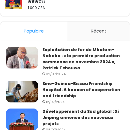
1.000
CFA
Rated
2.50
out
of 5
Populaire
Récent
Exploitation de fer de Mbalam-
Nabeba : « la première production
commence en novembre 2024 »,
Patrick Tchouwa
02/07/2024
Sino-Guinea-Bissau Friendship
Hospital: A beacon of cooperation
and friendship
12/07/2024
Développement du Sud global : Xi
Jinping annonce des nouveaux
projets
08/07/2024