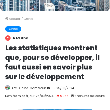
Accueil
/
Chine
Chine
A la Une
Les statistiques montrent
que, pour se développer, il
faut aussi en savoir plus
sur le développement
Actu Chine-Cameroun
E
25/03/2024
n
Dernière mise à jour: 25/03/2024
9 366
2 minutes de lecture
v
o