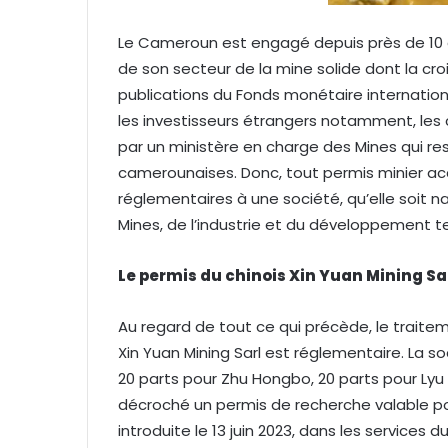
i
e
Le Cameroun est engagé depuis près de 10 
l
de son secteur de la mine solide dont la cro
publications du Fonds monétaire internationa
les investisseurs étrangers notamment, les 
par un ministère en charge des Mines qui resp
camerounaises. Donc, tout permis minier acc
réglementaires à une société, qu’elle soit n
Mines, de l’industrie et du développement 
Le permis du chinois Xin Yuan Mining Sa
Au regard de tout ce qui précède, le traitem
Xin Yuan Mining Sarl est réglementaire. La soci
20 parts pour Zhu Hongbo, 20 parts pour Ly
décroché un permis de recherche valable p
introduite le 13 juin 2023, dans les services d