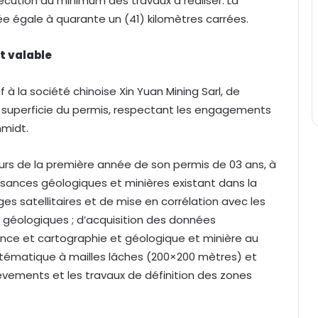
cution du minimum des travaux à réaliser. La
tée égale à quarante un (41) kilomètres carrées.
t valable
if à la société chinoise Xin Yuan Mining Sarl, de
a superficie du permis, respectant les engagements
nmidt.
ours de la première année de son permis de 03 ans, à
ssances géologiques et minières existant dans la
es satellitaires et de mise en corrélation avec les
es géologiques ; d’acquisition des données
nce et cartographie et géologique et minière au
stématique à mailles lâches (200×200 mètres) et
vements et les travaux de définition des zones