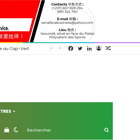
Facebook
Twitter
Linkedin
Connexion
Article
se au Cap-Vert
Aléatoire
TRES
Voir
Switch
Rechercher