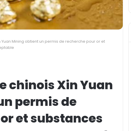
n Yuan Mining obtient un permis de recherche pour or et
eptable
e chinois Xin Yuan
un permis de
or et substances