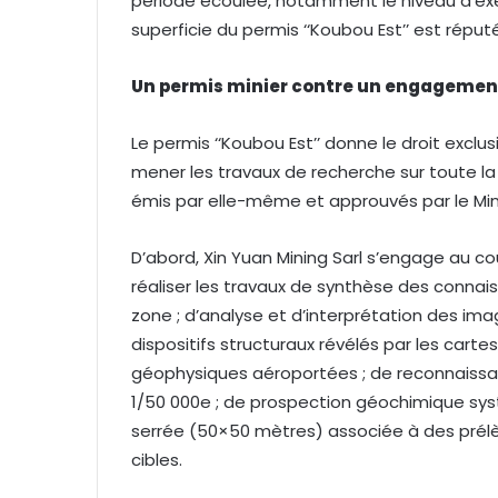
période écoulée, notamment le niveau d’exé
superficie du permis ‘‘Koubou Est’’ est répu
Un permis minier contre un engagemen
Le permis ‘‘Koubou Est’’ donne le droit exclus
mener les travaux de recherche sur toute l
émis par elle-même et approuvés par le Mi
D’abord, Xin Yuan Mining Sarl s’engage au c
réaliser les travaux de synthèse des connai
zone ; d’analyse et d’interprétation des imag
dispositifs structuraux révélés par les cart
géophysiques aéroportées ; de reconnaissa
1/50 000e ; de prospection géochimique sy
serrée (50×50 mètres) associée à des prélè
cibles.