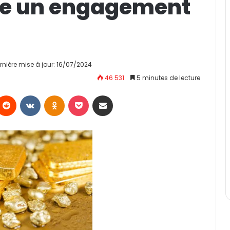
re un engagement
rnière mise à jour: 16/07/2024
46 531
5 minutes de lecture
Reddit
VKontakte
Odnoklassniki
Pocket
Partager par email