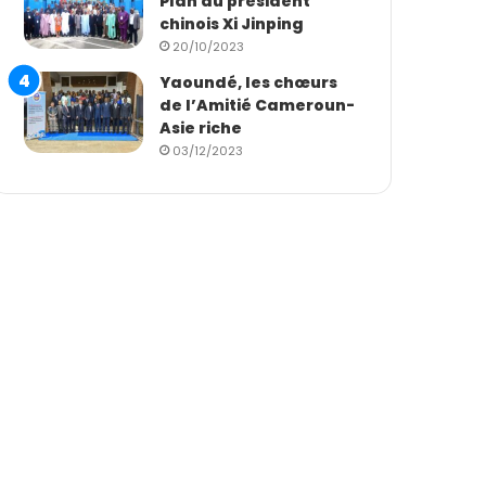
Plan du président
chinois Xi Jinping
20/10/2023
Yaoundé, les chœurs
de l’Amitié Cameroun-
Asie riche
03/12/2023