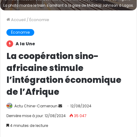
La photo montre le train s'arrêtant à la gare de Mobolaji Johnson à Lagos.
Accueil
/
Économie
Économie
A la Une
La coopération sino-
africaine stimule
l’intégration économique
de l’Afrique
Actu Chine-Cameroun
E
12/08/2024
n
Dernière mise à jour: 12/08/2024
35 047
v
4 minutes de lecture
o
y