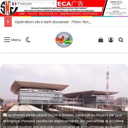
Français
Opération zéro tarif douanier : l’Hon. Nourane Foster présente les opportunités d’exportation vers la Chine.
Switch
Voir
Conne
R
Menu
skin
votre
panier
Le chemin de fer reliant Lagos à Ibadan, construit au Nigeria par une
entreprise chinoise, facilite les déplacements des personnes et accélère
la modernisation des activités industrielles et économiques du Nigeria.