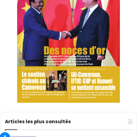
le renforcement des capacités, et continuent de
renforcer l’intégration économique de l’Afrique.
Au cours des dix dernières années, la Chine a fourni à
l’Afrique un soutien au développement dans la mesure
de ses capacités et a participé à la construction de
plus de 6 000 kilomètres de voies ferrées, de plus de 6
000 kilomètres de routes et de plus de 80 projets
d’installations électriques à grande échelle. Parmi eux,
China Mobile International a participé à
l’investissement et à la construction du projet de câble
optique sous-marin « 2Africa », qui entoure le continent
africain sur une longueur totale de plus de 45 000
kilomètres. Une fois terminé, il deviendra le câble sous-
marin le plus long du monde. Ce projet de câble sous-
Articles les plus consultés
marin répondra mieux aux besoins du continent africain
en matière de capacité et de fiabilité Internet élevées,