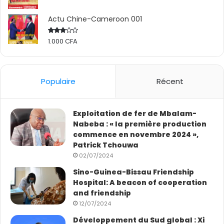
améliorera leur état de santé et les motivera à
Actu Chine-Cameroon 001
participer activement à des actions de service public
dans le domaine de la santé”, a-t-il expliqué.
1.000
CFA
Rated
2.50
out
of 5
(Source : Xinhua / photo : ACC)
Populaire
Récent
Exploitation de fer de Mbalam-
Nabeba : « la première production
commence en novembre 2024 »,
Patrick Tchouwa
02/07/2024
Sino-Guinea-Bissau Friendship
Hospital: A beacon of cooperation
and friendship
12/07/2024
Développement du Sud global : Xi