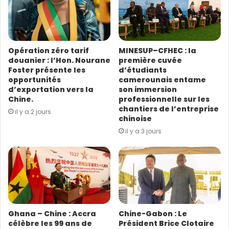
d
r
e
s
Opération zéro tarif
MINESUP–CFHEC : la
s
douanier : l’Hon. Nourane
première cuvée
e
Foster présente les
d’étudiants
E
opportunités
camerounais entame
m
d’exportation vers la
son immersion
a
Chine.
professionnelle sur les
i
chantiers de l’entreprise
il y a 2 jours
l
chinoise
il y a 3 jours
Ghana – Chine : Accra
Chine-Gabon : Le
célèbre les 99 ans de
Président Brice Clotaire