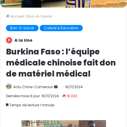
Accueil
/
Bon-À-Savoir
Bon-À-Savoir
Culture & Éducation
A la Une
Burkina Faso : l’équipe
médicale chinoise fait don
de matériel médical
Actu Chine-Cameroun
E
16/11/2024
n
Dernière mise à jour: 16/11/2024
18 033
v
Temps de lecture 1 minute
o
y
e