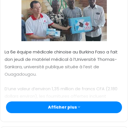
r
u
n
c
o
u
r
r
La 6e équipe médicale chinoise au Burkina Faso a fait
i
don jeudi de matériel médical à l’Université Thomas-
e
Sankara, université publique située à l’est de
l
Ouagadougou.
D’une valeur d’environ 1,35 million de francs CFA (2.180
dollars environ), les fournitures offertes incluent
notamment des médicaments antipaludéens, du
Afficher plus
matériel chirurgical, des glucomètres, des oxymètres,
des réactifs pour le dépistage de divers virus, etc.