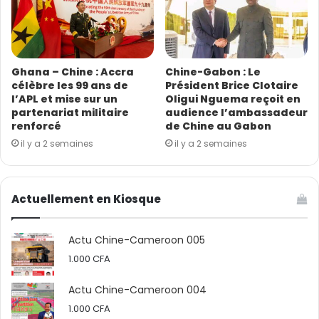
Ghana – Chine : Accra
Chine-Gabon : Le
célèbre les 99 ans de
Président Brice Clotaire
l’APL et mise sur un
Oligui Nguema reçoit en
partenariat militaire
audience l’ambassadeur
renforcé
de Chine au Gabon
« Pour que cette coopération porte ses fruits, elle doit
il y a 2 semaines
il y a 2 semaines
s’inscrire dans une vision de partenariat sincère », a
lancé Médéric Beugré du haut de son auditorium. C’est
fort de ces propos qu’il explique que chaque pays, qu’il
Actuellement en Kiosque
soit grand ou petit, peut apporter une contribution
unique à cet effort. Plus précisément, il pense que
Actu Chine-Cameroon 005
cette revitalisation de la coopération entre les pays du
1.000
CFA
Sud global ne peut s’opérer sans l’engagement actif
de leurs dirigeants ainsi que de la mobilisation des
Actu Chine-Cameroon 004
secteurs public et privé. Pour lui, ce voyage vers un Sud
1.000
CFA