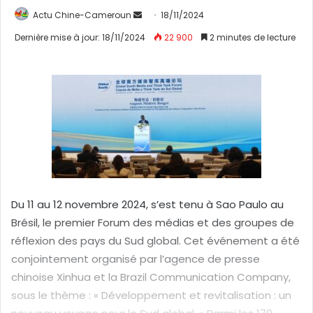
Actu Chine-Cameroun
E
18/11/2024
n
Dernière mise à jour: 18/11/2024
22 900
2 minutes de lecture
v
o
y
e
r
u
n
c
o
u
Du 11 au 12 novembre 2024, s’est tenu à Sao Paulo au
r
Brésil, le premier Forum des médias et des groupes de
r
réflexion des pays du Sud global. Cet événement a été
i
conjointement organisé par l’agence de presse
e
chinoise Xinhua et la Brazil Communication Company,
l
sous le thème : « Développement et revitalisation : un