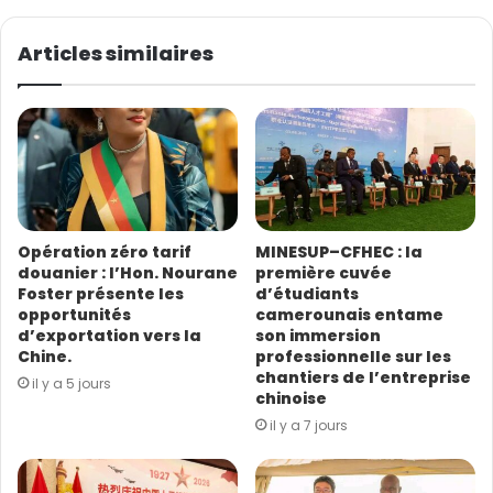
z
pays du Sud doivent s’unir. Le faisant, il pense qu’ils
v
pourront bâtir un avenir commun, plus juste, durable et
o
Articles similaires
t
inclusif parce que dit-il, les nombreux défis des pays du
r
Sud sont profondément interconnectés.
e
a
d
r
e
s
Opération zéro tarif
MINESUP–CFHEC : la
s
douanier : l’Hon. Nourane
première cuvée
e
Foster présente les
d’étudiants
E
opportunités
camerounais entame
m
d’exportation vers la
son immersion
a
Chine.
professionnelle sur les
i
chantiers de l’entreprise
il y a 5 jours
l
chinoise
il y a 7 jours