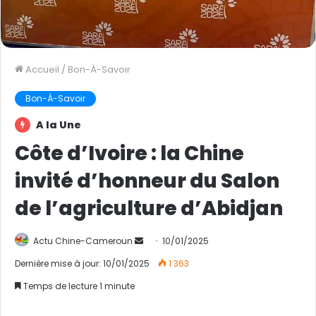
Accueil
/
Bon-À-Savoir
Bon-À-Savoir
A la Une
Côte d’Ivoire : la Chine
invité d’honneur du Salon
de l’agriculture d’Abidjan
Actu Chine-Cameroun
E
10/01/2025
n
Dernière mise à jour: 10/01/2025
1 363
v
Temps de lecture 1 minute
o
y