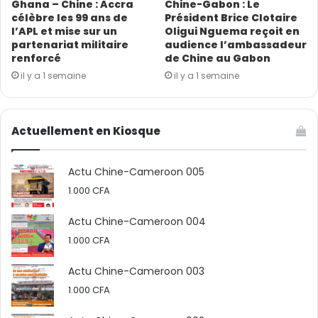
enregistré plus de 400.000 visiteurs, 862 exposants et
Ghana – Chine : Accra
Chine-Gabon : Le
célèbre les 99 ans de
Président Brice Clotaire
596 stands avec quelque 400 milliards de francs CFA
l’APL et mise sur un
Oligui Nguema reçoit en
(666 millions de dollars) de contrats conclus, selon un
partenariat militaire
audience l’ambassadeur
bilan officiel.
renforcé
de Chine au Gabon
il y a 1 semaine
il y a 1 semaine
(Source : Xinhua ; photo : ACC)
Actuellement en Kiosque
Actu Chine-Cameroon 005
1.000
CFA
Actu Chine-Cameroon 004
1.000
CFA
Actu Chine-Cameroon 003
1.000
CFA