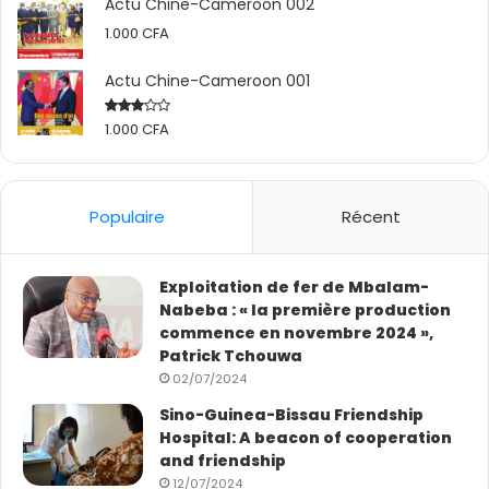
Actu Chine-Cameroon 002
1.000
CFA
Actu Chine-Cameroon 001
1.000
CFA
Rated
2.50
out
of 5
Populaire
Récent
Exploitation de fer de Mbalam-
Nabeba : « la première production
commence en novembre 2024 »,
Patrick Tchouwa
02/07/2024
Sino-Guinea-Bissau Friendship
Hospital: A beacon of cooperation
and friendship
12/07/2024