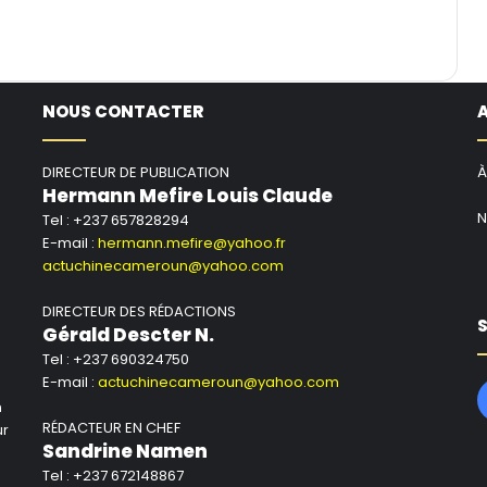
NOUS CONTACTER
DIRECTEUR DE PUBLICATION
À
Hermann Mefire Louis Claude
N
Tel : +237 657828294
E-mail :
hermann.mefire@yahoo.fr
actuchinecameroun@yahoo.com
DIRECTEUR DES RÉDACTIONS
S
Gérald Descter N.
Tel : +237 690324750
E-mail :
actuchinecameroun@yahoo.com
n
RÉDACTEUR EN CHEF
ur
Sandrine Namen
Tel : +237 672148867