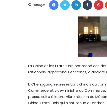
Facebook
Twitter
Linkedin
Tumblr
Pinterest
o
Partager
y
e
r
u
n
c
o
u
r
r
La Chine et les États-Unis ont mené ces deu
i
rationnels, approfondis et francs, a déclaré
e
l
Li Chenggang, représentant chinois au comm
Commerce et vice-ministre du Commerce, a 
presse suite à la première réunion du Méc
Chine-États-Unis qui s’est tenue à Londres.