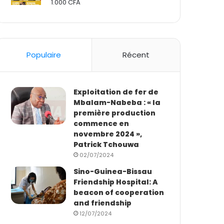
1.000
CFA
Rated
2.50
out
of 5
Populaire
Récent
Exploitation de fer de
Mbalam-Nabeba : « la
première production
commence en
novembre 2024 »,
Patrick Tchouwa
02/07/2024
Sino-Guinea-Bissau
Friendship Hospital: A
beacon of cooperation
and friendship
12/07/2024