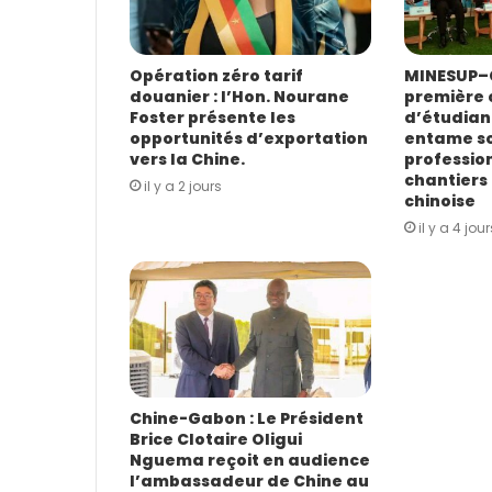
s
s
e
E
Opération zéro tarif
MINESUP–C
douanier : l’Hon. Nourane
première 
m
Foster présente les
d’étudian
a
opportunités d’exportation
entame s
i
vers la Chine.
profession
l
chantiers 
il y a 2 jours
chinoise
il y a 4 jour
Chine-Gabon : Le Président
Brice Clotaire Oligui
Nguema reçoit en audience
l’ambassadeur de Chine au