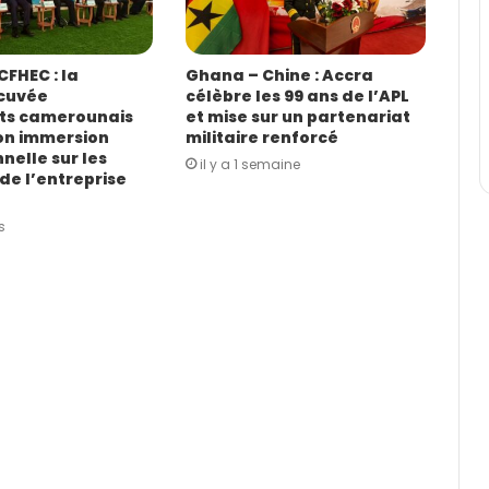
FHEC : la
Ghana – Chine : Accra
cuvée
célèbre les 99 ans de l’APL
ts camerounais
et mise sur un partenariat
on immersion
militaire renforcé
nelle sur les
il y a 1 semaine
de l’entreprise
s