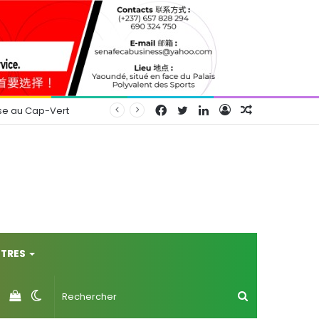
Facebook
Twitter
Linkedin
Connexion
Article
se au Cap-Vert
Aléatoire
TRES
Voir
Switch
Rechercher