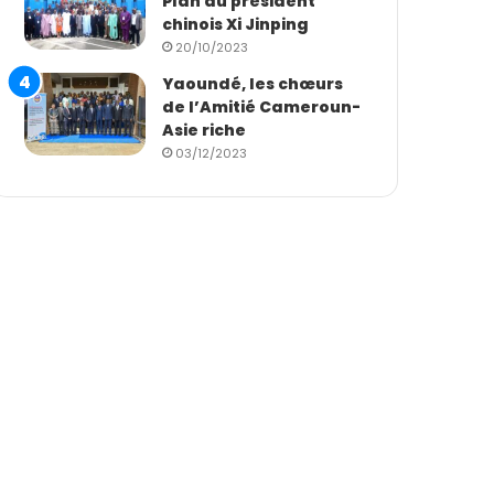
Plan du président
chinois Xi Jinping
20/10/2023
Yaoundé, les chœurs
de l’Amitié Cameroun-
Asie riche
03/12/2023