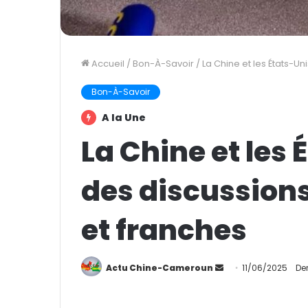
Accueil
/
Bon-À-Savoir
/
La Chine et les États-U
Bon-À-Savoir
A la Une
La Chine et les
des discussions
et franches
Actu Chine-Cameroun
E
11/06/2025
Der
n
v