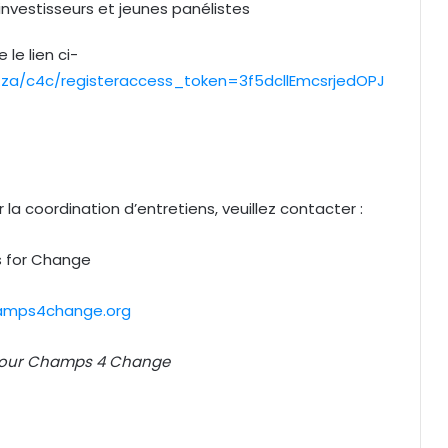
investisseurs et jeunes panélistes
 le lien ci-
co.za/c4c/registeraccess_token=3f5dcllEmcsrjedOPJ
a coordination d’entretiens, veuillez contacter :
 for Change
amps4change.org
our Champs 4 Change