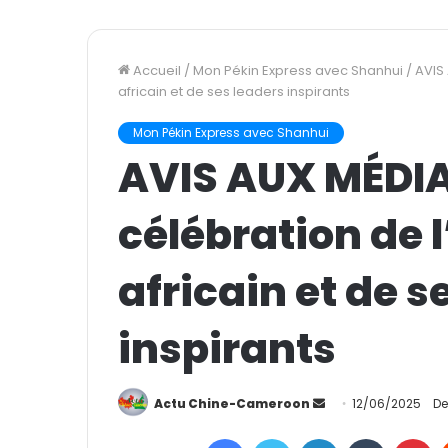
Accueil
/
Mon Pékin Express avec Shanhui
/
AVIS 
africain et de ses leaders inspirants
Mon Pékin Express avec Shanhui
AVIS AUX MÉDIA
célébration de 
africain et de s
inspirants
Actu Chine-Cameroon
E
12/06/2025
De
n
Facebook
Twitter
Linkedin
Tumblr
Pinterest