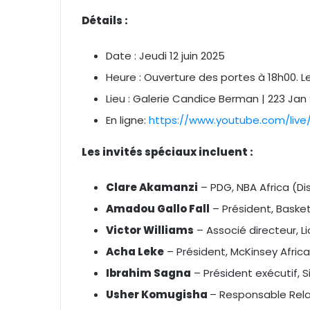
Détails :
Date : Jeudi 12 juin 2025
Heure : Ouverture des portes à 18h00.
Lieu : Galerie Candice Berman | 223 J
En ligne:
https://www.youtube.com/live
Les invités spéciaux incluent :
Clare Akamanzi
– PDG, NBA Africa (Di
Amadou Gallo Fall
– Président, Basket
Victor Williams
– Associé directeur, 
Acha Leke
– Président, McKinsey Afric
Ibrahim Sagna
– Président exécutif, S
Usher Komugisha
– Responsable Rela