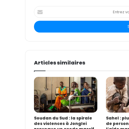
E
n
t
r
e
z
v
o
t
Articles similaires
r
e
a
d
r
e
s
s
e
E
Soudan du Sud : la spirale
Sahel : pl
des violences à Jonglei
de person
m