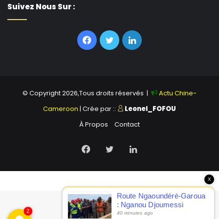
Suivez Nous Sur :
Facebook
Twitter
Linkedin
© Copyright 2026,Tous droits réservés |
Actu Chine-
Cameroon
| Crée par ::
Leonel_FOFOU
À Propos
Contact
Facebook
Twitter
Linkedin
X
Route Ngaoundéré-Garoua
: Nganou Djoumessi
2
constate le démarrage des
40 minutes ago