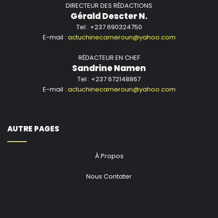
Media Agency
.
DIRECTEUR DES RÉDACTIONS
Gérald Descter N.
Tel : +237 690324750
E-mail :
actuchinecameroun@yahoo.com
RÉDACTEUR EN CHEF
Sandrine Namen
Tel : +237 672148867
E-mail :
actuchinecameroun@yahoo.com
AUTRE PAGES
À Propos
Nous Contater