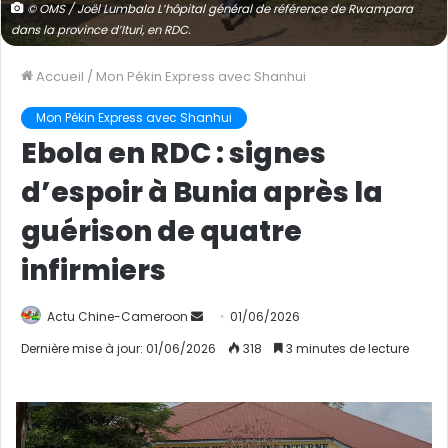
© OMS / Joël Lumbala L’hôpital général de référence de Rwampara
dans la province d’Ituri, en RDC.
Accueil
/
Mon Pékin Express avec Shanhui
Mon Pékin Express avec Shanhui
Ebola en RDC : signes
d’espoir à Bunia après la
guérison de quatre
infirmiers
Actu Chine-Cameroon
E
01/06/2026
n
Dernière mise à jour: 01/06/2026
318
3 minutes de lecture
v
o
y
e