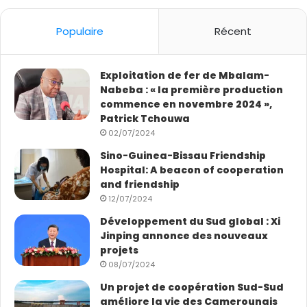
of 5
Populaire
Récent
Exploitation de fer de Mbalam-
Nabeba : « la première production
commence en novembre 2024 »,
© OMS Les équipes de prévention et de contrôle des
Patrick Tchouwa
02/07/2024
infections intensifient leurs interventions à Mongbwalu
contre l’épidémie d’Ebola, causée par le virus
Sino-Guinea-Bissau Friendship
Hospital: A beacon of cooperation
Bundibugyo.
and friendship
Le rôle central des communautés
12/07/2024
Développement du Sud global : Xi
Les groupes consultatifs de l’OMS ont annoncé la
Jinping annonce des nouveaux
semaine dernière que plusieurs traitements et vaccins
projets
candidats étaient suffisamment prometteurs pour
08/07/2024
justifier qu’on leur accorde la priorité dans le cadre
Un projet de coopération Sud-Sud
d’essais cliniques. L’OMS travaille désormais en étroite
améliore la vie des Camerounais