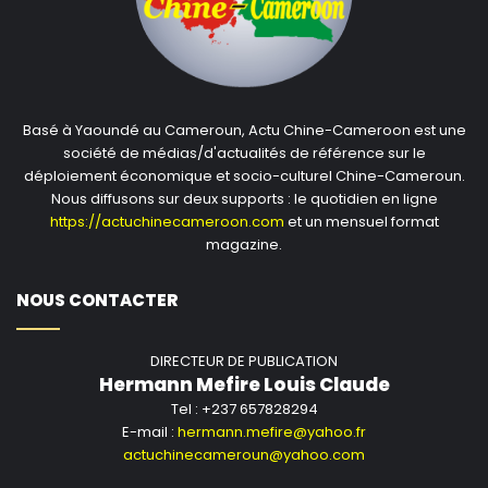
Après les signes d’espoir venus de Bunia avec la
guérison de quatre infirmiers, l’OMS rappelle que
Kinshasa dispose « d’une expérience sans équivalent
dans ce domaine, ayant réussi à contenir de multiples
épidémies d’Ebola par le passé ».
Basé à Yaoundé au Cameroun, Actu Chine-Cameroon est une
société de médias/d'actualités de référence sur le
déploiement économique et socio-culturel Chine-Cameroun.
« Cette expérience, conjuguée à un leadership
Nous diffusons sur deux supports : le quotidien en ligne
politique fort au plus haut niveau de l’État et à une
https://actuchinecameroon.com
et un mensuel format
solidarité internationale renouvelée, constitue une
magazine.
base solide pour maîtriser l’épidémie actuelle », a fait
valoir l’agence onusienne.
NOUS CONTACTER
Distribué par
African Media Agency (AMA)
pour
DIRECTEUR DE PUBLICATION
l’Organisation des Nations Unies
Hermann Mefire Louis Claude
Tel : +237 657828294
E-mail :
hermann.mefire@yahoo.fr
The post
Ebola en RDC : signes d’espoir à Bunia après la
actuchinecameroun@yahoo.com
guérison de quatre infirmiers
appeared first on
African