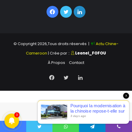
Facebook
Twitter
Linkedin
© Copyright 2026,Tous droits réservés |
Actu Chine-
Cameroon
| Crée par ::
Leonel_FOFOU
À Propos
Contact
Facebook
Twitter
Linkedin
X
Pourquoi la modernisation à
la chinoise repose-t-elle sur
3
la modernisation
3 days ago
scientifique et technologique
? Xi Jinping établit des