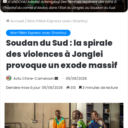
© UNOCHA/Adedeji Ademigbuji Des femmes reçoivent des soins à
l’hôpital du comté d’Akobo, dans l’État du Jonglei, au Soudan du Sud.
Accueil
/
Mon Pékin Express avec Shanhui
Mon Pékin Express avec Shanhui
Soudan du Sud : la spirale
des violences à Jonglei
provoque un exode massif
Actu Chine-Cameroon
E
05/06/2026
n
Dernière mise à jour: 05/06/2026
313
3 minutes de lecture
v
o
y
e
r
u