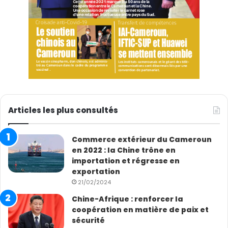
touche le pays depuis son indépendance en 2011.
Articles les plus consultés
Commerce extérieur du Cameroun
en 2022 : la Chine trône en
importation et régresse en
exportation
© WFP/Samantha Reinders Des sacs de denrées
21/02/2024
alimentaires dans un entrepôt au Soudan du Sud sont
prêts à être livrés (photo d’archives).
Chine-Afrique : renforcer la
coopération en matière de paix et
Des besoins croissants, des financements
sécurité