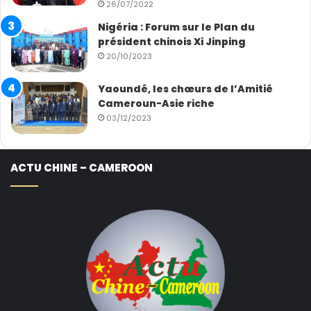
insuffisants
26/07/2022
Nigéria : Forum sur le Plan du
Quelque 2,4 millions de réfugiés sud-soudanais sont
président chinois Xi Jinping
toujours hébergés dans la région, tandis que près de 2
20/10/2023
millions de personnes sont déplacées à l’intérieur du
Yaoundé, les chœurs de l’Amitié
pays.
Cameroun-Asie riche
03/12/2023
Le Soudan du Sud subit également les conséquences
de la guerre qui sévit au Soudan voisin, avec plus de 1,3
million de personnes ayant franchi la frontière depuis
ACTU CHINE – CAMEROON
avril 2023, parmi lesquelles des rapatriés, des réfugiés
et des demandeurs d’asile.
Un afflux qui met davantage à l’épreuve les capacités
de réponse humanitaire. Mais les financements peinent
à suivre l’ampleur des besoins.
Sur l’appel de fonds de 286 millions de dollars, le HCR