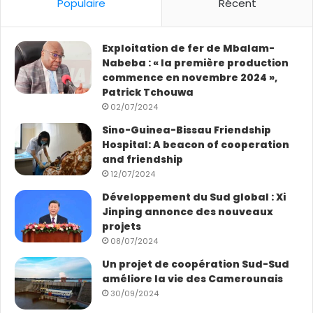
Populaire
Récent
Exploitation de fer de Mbalam-
Nabeba : « la première production
commence en novembre 2024 »,
Patrick Tchouwa
02/07/2024
Sino-Guinea-Bissau Friendship
© UNOCHA/Adedeji Ademigbuji Des enfants déplacés
Hospital: A beacon of cooperation
par les violences dans l’État de Jonglei, au Soudan du
and friendship
Sud, sont assis devant une église qui abrite des milliers
12/07/2024
de personnes déplacées.
Développement du Sud global : Xi
Jinping annonce des nouveaux
Des familles fragilisées par des déplacements
projets
incessants
08/07/2024
Un projet de coopération Sud-Sud
« De nombreuses familles rentrent chez elles pour
améliore la vie des Camerounais
découvrir que leurs maisons ont été détruites ou
30/09/2024
pillées, ce qui les oblige à s’entasser dans des