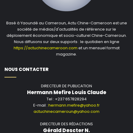
n’a reçu que 25 % du financement. Or « sans aide
immédiate, des milliers de familles qui ont fui les
violences risquent d’affronter la saison des pluies sans
Basé à Yaoundé au Cameroun, Actu Chine-Cameroon est une
abri sûr, sans services de base et sans la protection
société de médias/d'actualités de référence sur le
dont elles ont besoin pour survivre », a mis en garde
déploiement économique et socio-culturel Chine-Cameroun.
Nous diffusons sur deux supports : le quotidien en ligne
l’agence onusienne.
https://actuchinecameroon.com
et un mensuel format
magazine.
Distribué par
African Media Agency (AMA)
pour
l’Organisation des Nations Unies
NOUS CONTACTER
The post
Soudan du Sud : la spirale des violences à
DIRECTEUR DE PUBLICATION
Jonglei provoque un exode massif
appeared first on
Hermann Mefire Louis Claude
African Media Agency
.
Tel : +237 657828294
E-mail :
hermann.mefire@yahoo.fr
actuchinecameroun@yahoo.com
DIRECTEUR DES RÉDACTIONS
Gérald Descter N.