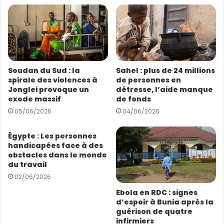
e
a
d
r
e
s
Soudan du Sud : la
Sahel : plus de 24 millions
s
spirale des violences à
de personnes en
e
Jonglei provoque un
détresse, l’aide manque
E
exode massif
de fonds
m
05/06/2026
04/06/2026
a
i
l
Égypte : Les personnes
handicapées face à des
obstacles dans le monde
du travail
02/06/2026
Ebola en RDC : signes
d’espoir à Bunia après la
guérison de quatre
infirmiers