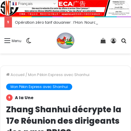
Français
Opération zéro tarif douanier : l’Hon. Nourane Foster présente les opportunités d’exportation vers la Chine.
Switch
Voir
Conne
R
Menu
skin
votre
panier
Accueil
/
Mon Pékin Express avec Shanhui
Mon Pékin Express avec Shanhui
A la Une
Zhang Shanhui décrypte la
17e Réunion des dirigeants