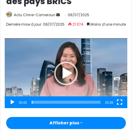
des pays BRICS
Actu Chine-Cameroun
E
08/07/2025
n
Dernière mise à jour: 08/07/2025
21 074
Moins d’une minute
v
o
Lecteur
y
vidéo
e
r
u
n
c
o
u
r
00:00
03:28
r
i
e
Afficher plus
l