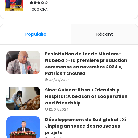
1.000
CFA
Rated
2.50
out
of 5
Populaire
Récent
Exploitation de fer de Mbalam-
Nabeba : « la première production
commence en novembre 2024 »,
Patrick Tchouwa
02/07/2024
Sino-Guinea-Bissau Friendship
Hospital: A beacon of cooperation
and friendship
12/07/2024
Développement du Sud global : Xi
Jinping annonce des nouveaux
projets