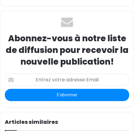
Abonnez-vous à notre liste
de diffusion pour recevoir la
nouvelle publication!
E
n
t
r
e
z
v
o
Articles similaires
t
r