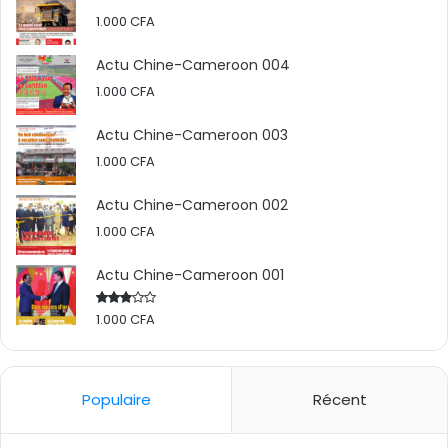
1.000
CFA
Actu Chine-Cameroon 004
1.000
CFA
Actu Chine-Cameroon 003
1.000
CFA
Actu Chine-Cameroon 002
1.000
CFA
Actu Chine-Cameroon 001
1.000
CFA
Rated
2.50
out
of 5
Populaire
Récent