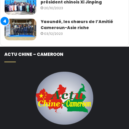
président chinois Xi Jinping
20/10/2023
Yaoundé, les chœurs de l’Amitié
Cameroun-Asie riche
03/12/2023
ACTU CHINE – CAMEROON