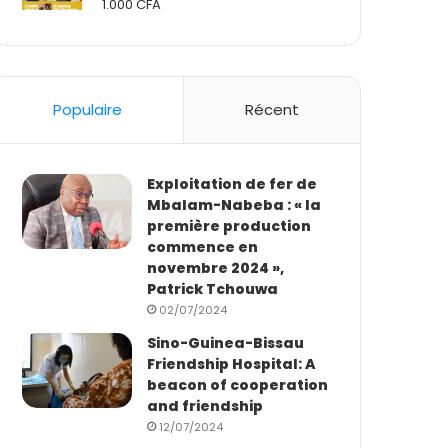
1.000
CFA
Rated
2.50
out
of 5
Populaire
Récent
Exploitation de fer de
Mbalam-Nabeba : « la
première production
commence en
novembre 2024 »,
Patrick Tchouwa
02/07/2024
Sino-Guinea-Bissau
Friendship Hospital: A
beacon of cooperation
and friendship
12/07/2024