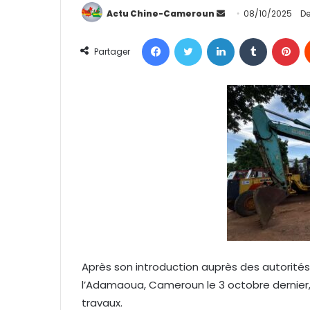
Actu Chine-Cameroun
E
08/10/2025
De
n
Facebook
Twitter
Linkedin
Tumblr
Pinterest
v
Partager
o
y
e
r
u
n
c
o
u
r
r
i
e
Après son introduction auprès des autorités 
l
l’Adamaoua, Cameroun le 3 octobre dernier, 
travaux.