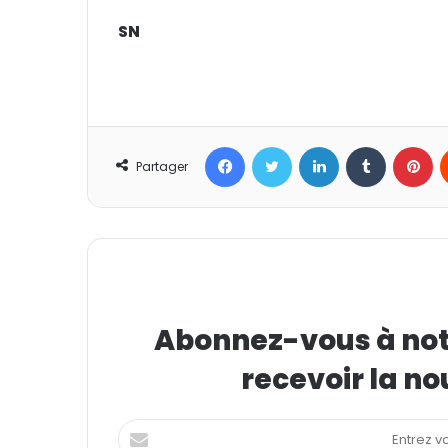
SN
Facebook
Twitter
Linkedin
Tumblr
Pinterest
Partager
Abonnez-vous à notr
recevoir la no
E