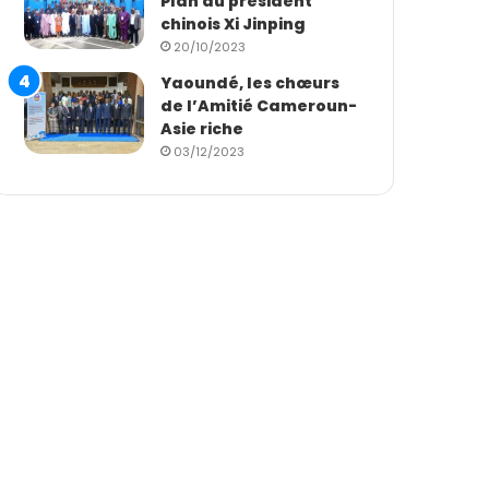
Plan du président
chinois Xi Jinping
20/10/2023
Yaoundé, les chœurs
de l’Amitié Cameroun-
Asie riche
03/12/2023