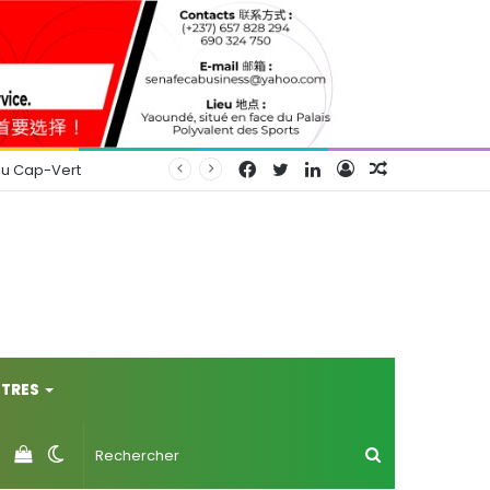
Facebook
Twitter
Linkedin
Connexion
Article
au Cap-Vert
Aléatoire
TRES
Voir
Switch
Rechercher