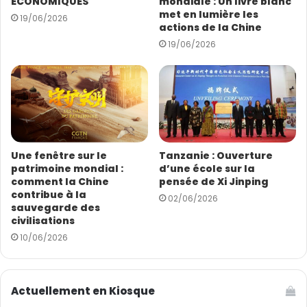
ÉCONOMIQUES
mondiale : Un livre blanc
E
met en lumière les
19/06/2026
m
actions de la Chine
a
19/06/2026
i
l
Une fenêtre sur le
Tanzanie : Ouverture
patrimoine mondial :
d’une école sur la
comment la Chine
pensée de Xi Jinping
contribue à la
02/06/2026
sauvegarde des
civilisations
10/06/2026
Actuellement en Kiosque