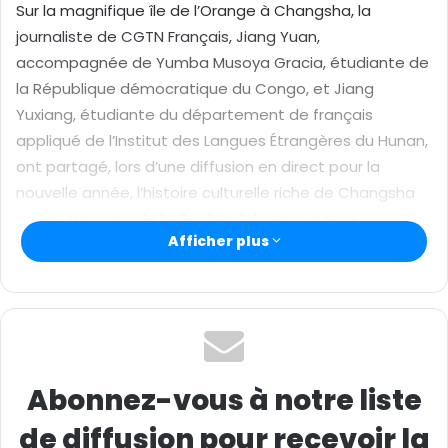
Sur la magnifique île de l’Orange à Changsha, la
u
journaliste de CGTN Français, Jiang Yuan,
r
accompagnée de Yumba Musoya Gracia, étudiante de
r
la République démocratique du Congo, et Jiang
i
Yuxiang, étudiante du département de français
e
appliqué de l’Institut des Langues Étrangères du Hunan,
l
ont partagé, lors d’une diffusion en direct pour la
nouvelle année, l’histoire culturelle riche de Changsha
et ont transmis de belles bénédictions à tous.
Afficher plus
Source/photo : CGTN Français
Abonnez-vous à notre liste
de diffusion pour recevoir la