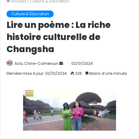
Accueil
/
Culture & Éducation
Culture & Éducation
Lire un poème : La riche
histoire culturelle de
Changsha
Actu Chine-Cameroun
E
02/01/2024
n
Dernière mise à jour: 02/01/2024
226
Moins d’une minute
v
o
y
e
r
u
n
c
o