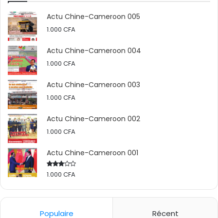
Actu Chine-Cameroon 005
1.000
CFA
Actu Chine-Cameroon 004
1.000
CFA
Actu Chine-Cameroon 003
1.000
CFA
Actu Chine-Cameroon 002
1.000
CFA
Actu Chine-Cameroon 001
1.000
CFA
Rated
2.50
out
of 5
Populaire
Récent