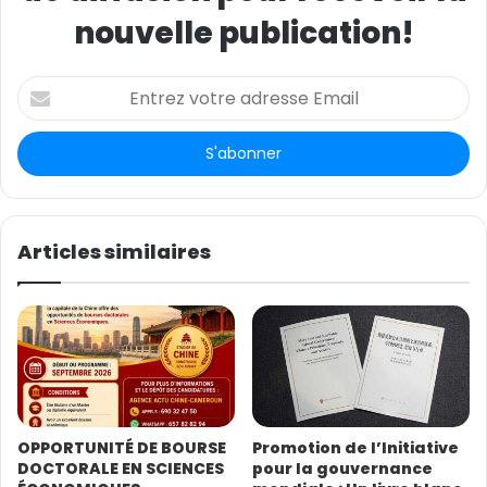
nouvelle publication!
E
n
t
r
e
z
v
o
Articles similaires
t
r
e
a
d
r
e
s
OPPORTUNITÉ DE BOURSE
Promotion de l’Initiative
s
DOCTORALE EN SCIENCES
pour la gouvernance
e