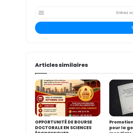
E
n
t
r
e
z
v
o
t
Articles similaires
r
e
a
d
r
e
s
s
e
E
OPPORTUNITÉ DE BOURSE
Promotion 
DOCTORALE EN SCIENCES
pour la g
m