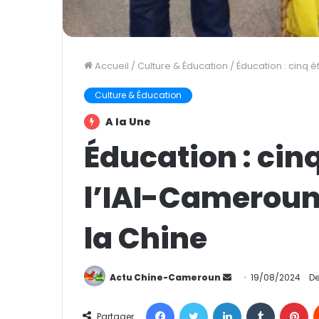
Accueil
/
Culture & Éducation
/
Éducation : cinq 
Culture & Éducation
A la Une
Éducation : cin
l’IAI-Cameroun
la Chine
Actu Chine-Cameroun
E
19/08/2024
De
n
Facebook
Twitter
Linkedin
Tumblr
Pinterest
v
Partager