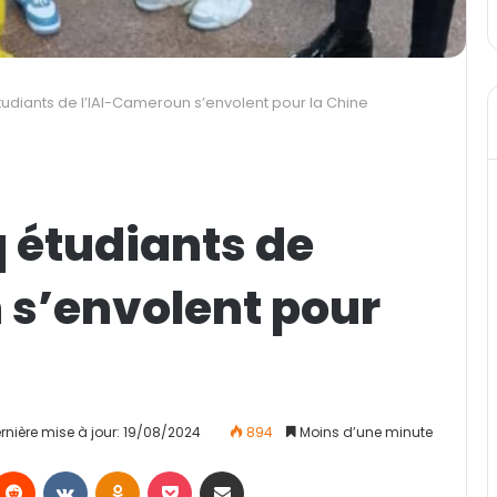
étudiants de l’IAI-Cameroun s’envolent pour la Chine
q étudiants de
 s’envolent pour
rnière mise à jour: 19/08/2024
894
Moins d’une minute
Reddit
VKontakte
Odnoklassniki
Pocket
Partager par email