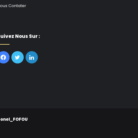
ous Contater
uivez Nous Sur :
Facebook
Twitter
Linkedin
eonel_FOFOU