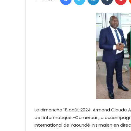
o
y
e
r
u
n
c
o
u
r
r
i
e
l
Le dimanche 18 août 2024, Armand Claude Aba
de l’informatique -Cameroun, a accompagné
International de Yaoundé-Nsimalen en directio