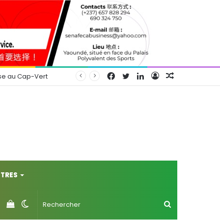
Facebook
Twitter
Linkedin
Connexion
Article
se au Cap-Vert
Aléatoire
TRES
Voir
Switch
Rechercher