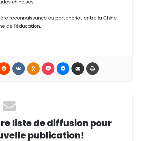
des chinoises.
tière reconnaissance au partenariat entre la Chine
e de l’éducation.
Reddit
VKontakte
Odnoklassniki
Pocket
Messenger
Partager par email
Imprimer
e liste de diffusion pour
uvelle publication!