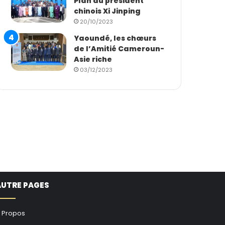
Plan du président
chinois Xi Jinping
20/10/2023
Yaoundé, les chœurs
de l’Amitié Cameroun-
Asie riche
03/12/2023
AUTRE PAGES
 Propos