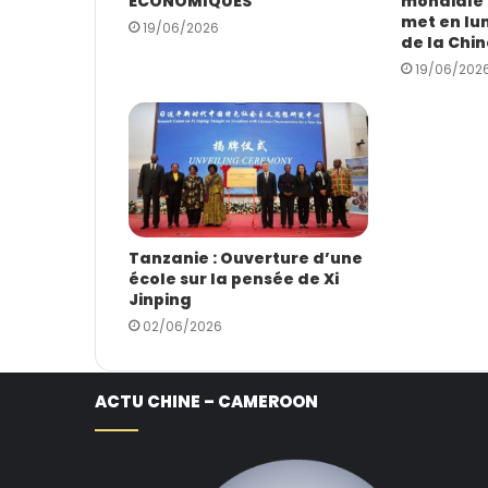
ÉCONOMIQUES
mondiale :
a
met en lum
i
19/06/2026
de la Chin
l
19/06/202
Tanzanie : Ouverture d’une
école sur la pensée de Xi
Jinping
02/06/2026
ACTU CHINE – CAMEROON