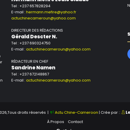
N
Tel : +237 657828294
E-mail :
hermann.mefire@yahoo.fr
actuchinecameroun@yahoo.com
DIRECTEUR DES RÉDACTIONS
S
Gérald Descter N.
Tel : +237 690324750
E-mail :
actuchinecameroun@yahoo.com
n
RÉDACTEUR EN CHEF
ur
Sandrine Namen
Tel : +237 672148867
un
E-mail :
actuchinecameroun@yahoo.com
026,Tous droits réservés |
Actu Chine-Cameroon
| Crée par ::
L
À Propos
Contact