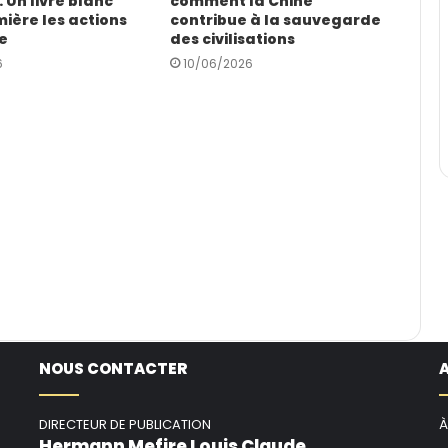
 Un livre blanc
comment la Chine
ière les actions
contribue à la sauvegarde
e
des civilisations
6
10/06/2026
NOUS CONTACTER
DIRECTEUR DE PUBLICATION
À
Hermann Mefire Louis Claude