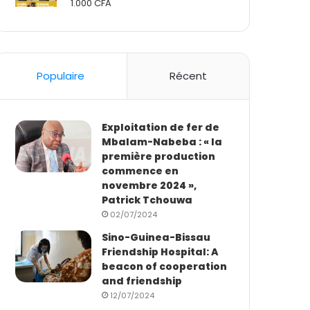
1.000
CFA
Rated
2.50
out
of 5
Populaire
Récent
Exploitation de fer de
Mbalam-Nabeba : « la
première production
commence en
novembre 2024 »,
Patrick Tchouwa
02/07/2024
Sino-Guinea-Bissau
Friendship Hospital: A
beacon of cooperation
and friendship
12/07/2024