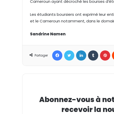
Cameroun ayant décroché les bourses d’étu
Les étudiants boursiers ont exprimé leur en
et le Cameroun notamment, dans le domain
Sandrine Namen
Facebook
Twitter
Linkedin
Tumblr
Pinterest
Partager
Abonnez-vous à notr
recevoir la no