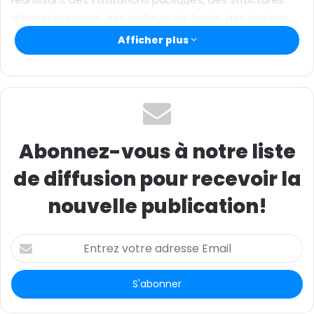
d’investissement, des bailleurs de fonds, des clusters
technologiques et des organisations panafricaines.
Afficher plus
Abonnez-vous à notre liste
de diffusion pour recevoir la
nouvelle publication!
E
n
t
r
e