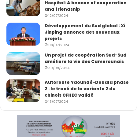
Hospital: A beacon of cooperation
confirment leur rôle de catalyseurs de projets
and friendship
structurants, en facilitant la convergence entre
12/07/2024
investisseurs, institutions publiques et acteurs privés
Développement du Sud global : Xi
autour d’opportunités concrètes sur le continent
Jinping annonce des nouveaux
africain.
projets
08/07/2024
FITA2026 s’impose ainsi comme une plateforme de
Un projet de coopération Sud-Sud
améliore la vie des Camerounais
référence : non seulement pour débattre des enjeux
30/09/2024
économiques africains, mais surtout pour concrétiser
des alliances stratégiques durables au service du
Autoroute Yaoundé-Douala phase
développement du continent
2 : le tracé de la variante 2 du
chinois CFHEC validé
Sandrine Namen
13/07/2024