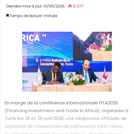
n
Dernière mise à jour: 01/05/2026
12 077
v
Temps de lecture 1 minute
o
y
e
r
u
n
c
o
u
r
r
i
En marge de la conférence internationale FITA2026
e
(Financing Investment and Trade in Africa), organisée à
l
Tunis les 28 et 29 avril 2026, une cérémonie officielle de
signature de conventions de partenariat s’est tenue,
réunissant des institutions publiques, des structures