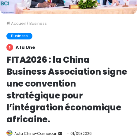
Accueil
/
Business
Business
A la Une
FITA2026 : la China
Business Association signe
une convention
stratégique pour
l’intégration économique
africaine.
Actu Chine-Cameroun
E
01/05/2026