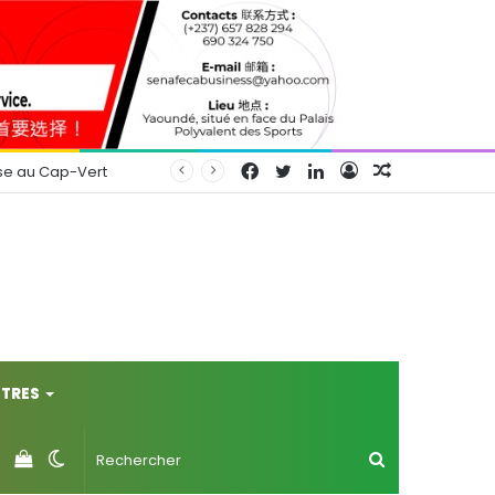
Facebook
Twitter
Linkedin
Connexion
Article
se au Cap-Vert
Aléatoire
TRES
Voir
Switch
Rechercher