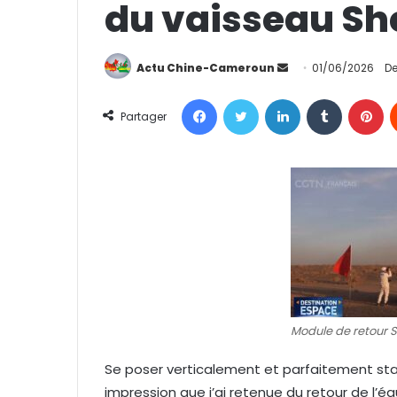
du vaisseau S
Actu Chine-Cameroun
E
01/06/2026
De
n
Facebook
Twitter
Linkedin
Tumblr
Pinterest
v
Partager
o
y
e
r
u
n
c
o
u
r
Module de retour 
r
i
Se poser verticalement et parfaitement stabl
e
impression que j’ai retenue du retour de l’