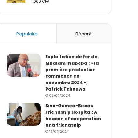
1.000
CFA
Rated
2.50
out
of 5
Populaire
Récent
Exploitation de fer de
Mbalam-Nabeba : « la
première production
commence en
novembre 2024 »,
Patrick Tchouwa
02/07/2024
Sino-Guinea-Bissau
Friendship Hospital: A
beacon of cooperation
and friendship
12/07/2024