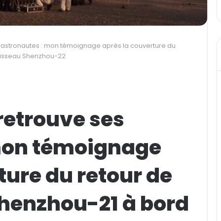
 astronautes : mon témoignage après la couverture du
aisseau Shenzhou-22
retrouve ses
mon témoignage
ture du retour de
Shenzhou-21 à bord