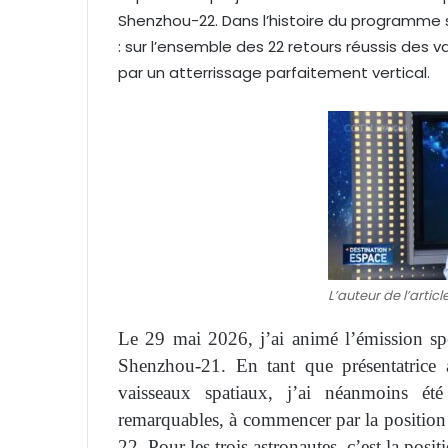
l
Shenzhou-22. Dans l’histoire du programme 
: sur l’ensemble des 22 retours réussis des
par un atterrissage parfaitement vertical.
L’auteur de l’articl
Le 29 mai 2026, j’ai animé l’émission spé
Shenzhou-21. En tant que présentatrice a
vaisseaux spatiaux, j’ai néanmoins été
remarquables, à commencer par la position
22. Pour les trois astronautes, c’est la posit