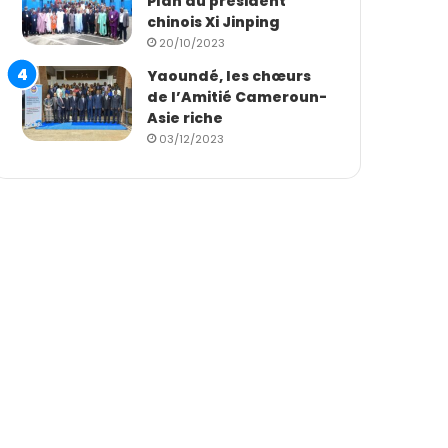
Plan du président
chinois Xi Jinping
20/10/2023
Yaoundé, les chœurs
de l’Amitié Cameroun-
Asie riche
03/12/2023