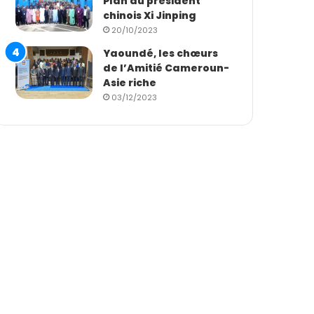
Plan du président
chinois Xi Jinping
20/10/2023
Yaoundé, les chœurs
de l’Amitié Cameroun-
Asie riche
03/12/2023