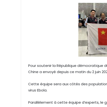
e
r
u
n
c
o
u
r
r
i
e
l
Pour soutenir la République démocratique du 
Chine a envoyé depuis ce matin du 2 juin 20
Cette équipe sera aux côtés des populations 
virus Ebola.
Parallèlement à cette équipe d’experts, le 