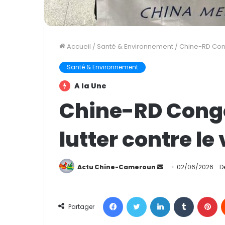
Accueil
/
Santé & Environnement
/
Chine-RD Congo
Santé & Environnement
A la Une
Chine-RD Congo
lutter contre le
Actu Chine-Cameroun
E
02/06/2026
D
n
v
Facebook
Twitter
Linkedin
Tumblr
Pinterest
o
Partager
y