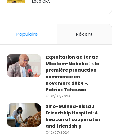
1.000
CFA
Rated
2.50
out
of 5
Populaire
Récent
Exploitation de fer de
Mbalam-Nabeba : « la
première production
commence en
novembre 2024 »,
Patrick Tchouwa
02/07/2024
Sino-Guinea-Bissau
Friendship Hospital: A
beacon of cooperation
and friendship
12/07/2024