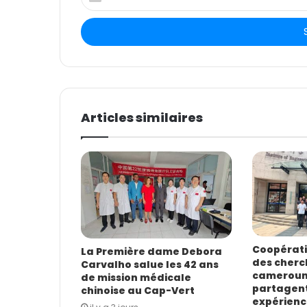
n
t
r
e
z
v
o
t
Articles similaires
r
e
a
d
r
e
s
s
e
E
Coopératio
La Première dame Debora
des cherc
m
Carvalho salue les 42 ans
camerouna
de mission médicale
a
partagent
chinoise au Cap-Vert
i
expérienc
l