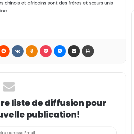
s chinois et africains sont des frères et sœurs unis
ine.
Reddit
VKontakte
Odnoklassniki
Pocket
Messenger
Partager par email
Imprimer
e liste de diffusion pour
uvelle publication!