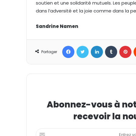
soutien et une solidarité mutuels. Les peuple
dans l’adversité et la joie comme dans la pe
Sandrine Namen
Facebook
Twitter
Linkedin
Tumblr
Pinterest
Partager
Abonnez-vous à notr
recevoir la no
E