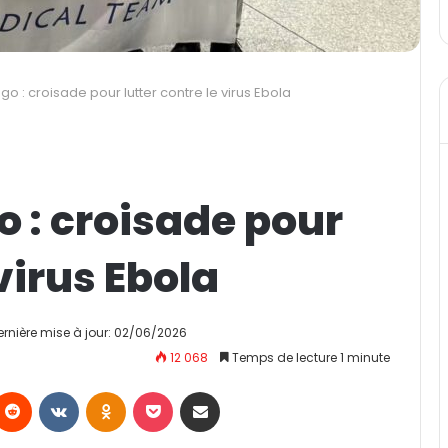
 : croisade pour lutter contre le virus Ebola
 : croisade pour
 virus Ebola
ernière mise à jour: 02/06/2026
12 068
Temps de lecture 1 minute
Reddit
VKontakte
Odnoklassniki
Pocket
Partager par email