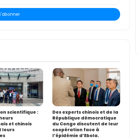
n scientifique :
Des experts chinois et de la
heurs
République démocratique
is et chinois
du Congo discutent de leur
 leurs
coopération face à
es
l’épidémie d’Ebola.