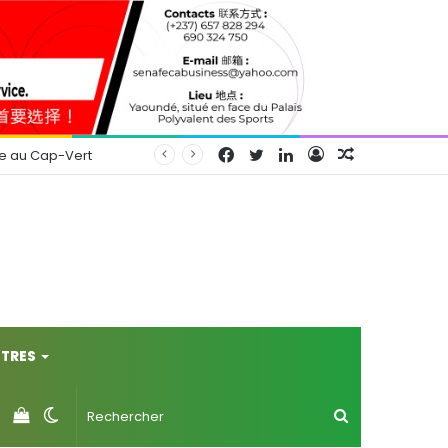
Facebook
Twitter
Linkedin
Connexion
Article
se au Cap-Vert
Aléatoire
TRES
Voir
Switch
Rechercher