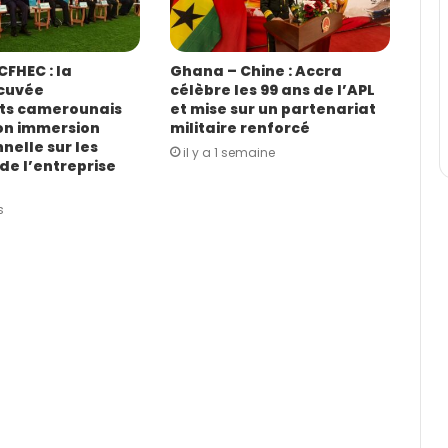
FHEC : la
Ghana – Chine : Accra
cuvée
célèbre les 99 ans de l’APL
ts camerounais
et mise sur un partenariat
on immersion
militaire renforcé
nelle sur les
il y a 1 semaine
de l’entreprise
s