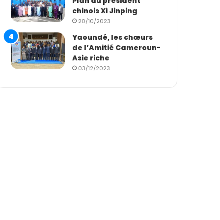
Plan du président
chinois Xi Jinping
20/10/2023
Yaoundé, les chœurs
de l’Amitié Cameroun-
Asie riche
03/12/2023