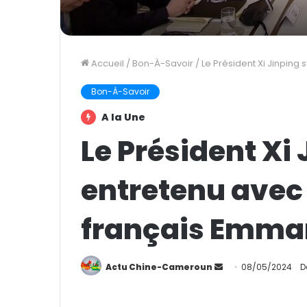
Accueil
/
Bon-À-Savoir
/
Le Président Xi Jinping
Bon-À-Savoir
A la Une
Le Président Xi 
entretenu avec 
français Emma
Actu Chine-Cameroun
E
08/05/2024
D
n
v