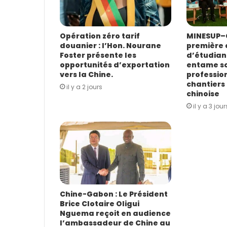
s
s
e
E
Opération zéro tarif
MINESUP–C
douanier : l’Hon. Nourane
première 
m
Foster présente les
d’étudian
a
opportunités d’exportation
entame s
i
vers la Chine.
profession
l
chantiers 
il y a 2 jours
chinoise
il y a 3 jour
Chine-Gabon : Le Président
Brice Clotaire Oligui
Nguema reçoit en audience
l’ambassadeur de Chine au