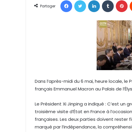
Facebook
Twitter
Linkedin
Tumblr
Pinterest
o
Partager
y
e
r
u
n
c
o
u
r
r
Dans l’après-midi du 6 mai, heure locale, le 
i
français Emmanuel Macron au Palais de l’Élysé
e
l
Le Président Xi Jinping a indiqué : C’est un g
troisième visite d’État en France à l’occasi
françaises. Les deux parties doivent rester fi
marqué par l’indépendance, la compréhension