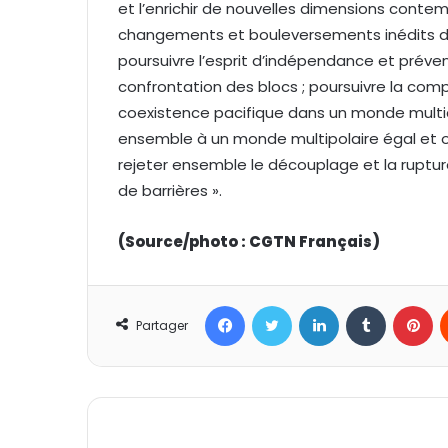
et l’enrichir de nouvelles dimensions cont
changements et bouleversements inédits depu
poursuivre l’esprit d’indépendance et préven
confrontation des blocs ; poursuivre la com
coexistence pacifique dans un monde multico
ensemble à un monde multipolaire égal et o
rejeter ensemble le découplage et la rupture
de barrières ».
(Source/photo : CGTN Français)
Facebook
Twitter
Linkedin
Tumblr
Pinterest
Partager