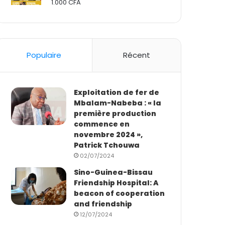
1.000
CFA
Rated
2.50
out
of 5
Populaire
Récent
Exploitation de fer de
Mbalam-Nabeba : « la
première production
commence en
novembre 2024 »,
Patrick Tchouwa
02/07/2024
Sino-Guinea-Bissau
Friendship Hospital: A
beacon of cooperation
and friendship
12/07/2024