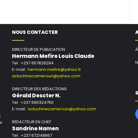
NOUS CONTACTER
DIRECTEUR DE PUBLICATION
À
Hermann Mefire Louis Claude
N
Tel : +237 657828294
E-mail :
hermann.mefire@yahoo.fr
actuchinecameroun@yahoo.com
DIRECTEUR DES RÉDACTIONS
S
Gérald Descter N.
Tel : +237 690324750
E-mail :
actuchinecameroun@yahoo.com
n
RÉDACTEUR EN CHEF
ur
Sandrine Namen
Tel : +237 672148867