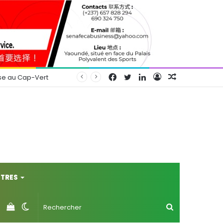
Facebook
Twitter
Linkedin
Connexion
Article
se au Cap-Vert
Aléatoire
TRES
Voir
Switch
Rechercher