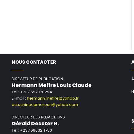
NOUS CONTACTER
DIRECTEUR DE PUBLICATION
À
Hermann Mefire Louis Claude
N
Tel : +237 657828294
E-mail :
hermann.mefire@yahoo.fr
actuchinecameroun@yahoo.com
DIRECTEUR DES RÉDACTIONS
S
Gérald Descter N.
Tel : +237 690324750