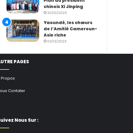
Plan du président
chinois Xi Jinping
20/10/2023
Yaoundé, les chœurs
de l’Amitié Cameroun-
Asie riche
03/12/2023
AUTRE PAGES
 Propos
ous Contater
uivez Nous Sur :