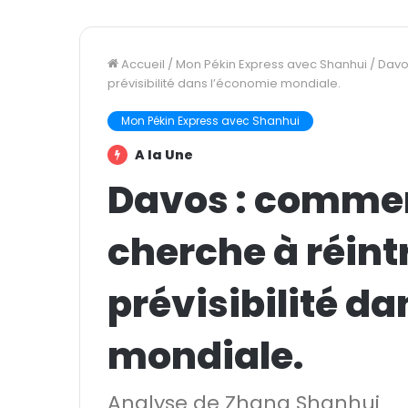
Accueil
/
Mon Pékin Express avec Shanhui
/
Davo
prévisibilité dans l’économie mondiale.
Mon Pékin Express avec Shanhui
A la Une
Davos : commen
cherche à réint
prévisibilité d
mondiale.
Analyse de Zhang Shanhui