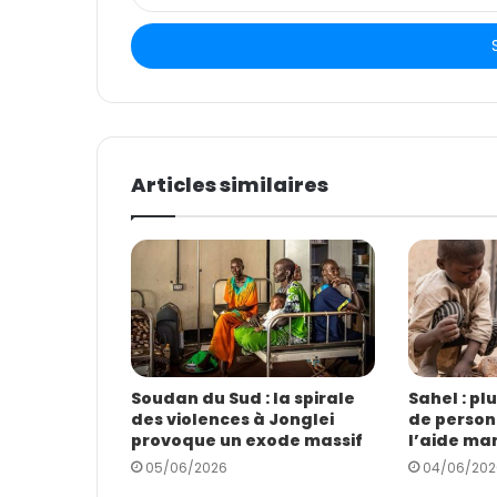
n
t
r
e
z
v
o
t
Articles similaires
r
e
a
d
r
e
s
s
e
E
Soudan du Sud : la spirale
Sahel : pl
des violences à Jonglei
de person
m
provoque un exode massif
l’aide ma
a
i
05/06/2026
04/06/202
l