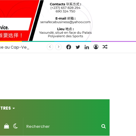
Facebook
Twitter
Linkedin
Connexion
Article
se au Cap-Vert
Aléatoire
TRES
Voir
Switch
Rechercher