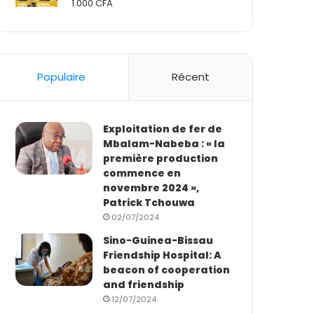
1.000
CFA
Rated
2.50
out
of 5
Populaire
Récent
Exploitation de fer de
Mbalam-Nabeba : « la
première production
commence en
novembre 2024 »,
Patrick Tchouwa
02/07/2024
Sino-Guinea-Bissau
Friendship Hospital: A
beacon of cooperation
and friendship
12/07/2024