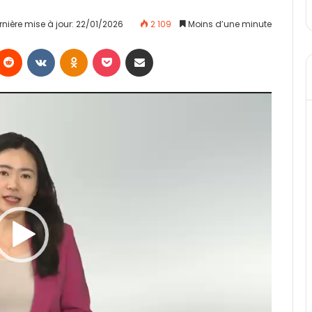
rnière mise à jour: 22/01/2026
2 109
Moins d’une minute
Reddit
VKontakte
Odnoklassniki
Pocket
Partager par email