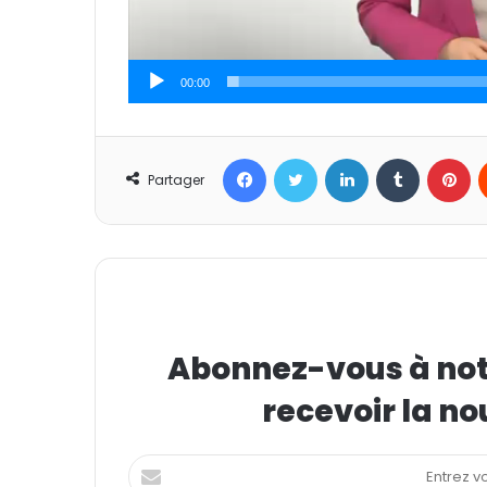
00:00
Facebook
Twitter
Linkedin
Tumblr
Pinterest
Partager
Abonnez-vous à notr
recevoir la no
E