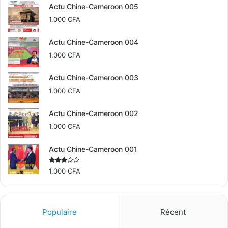
Actu Chine-Cameroon 005
lieu de les démanteler progressivement ».
1.000
CFA
Distribué par
African Media Agency (AMA)
pour
Actu Chine-Cameroon 004
l’Organisation des Nations Unies
1.000
CFA
The post
Tunisie : l’ONU dénonce un durcissement contre
Actu Chine-Cameroon 003
la société civile
appeared first on
African Media Agency
.
1.000
CFA
Actu Chine-Cameroon 002
1.000
CFA
Actu Chine-Cameroon 001
Rated
1.000
CFA
2.50
out
of 5
Populaire
Récent