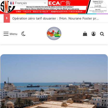
Français
Opération zéro tarif douanier : l’Hon. Nourane Foster présente les opportunités d’exportation vers la Chine.
Switch
Voir
Conne
R
Menu
skin
votre
panier