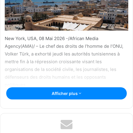
n
c
o
u
r
New York, USA, 08 Mai 2026 -/African Media
r
Agency(AMA)/ – Le chef des droits de l’homme de l’ONU,
i
Volker Türk, a exhorté jeudi les autorités tunisiennes à
e
mettre fin à la répression croissante visant les
l
organisations de la société civile, les journalistes, les
défenseurs des droits humains et les opposants
politiques.
Afficher plus
Dans une déclaration, il a dénoncé une multiplication des
poursuites judiciaires et des restrictions administratives
qui portent atteinte aux libertés fondamentales « garanties
par la Constitution tunisienne et les engagements
internationaux du pays ».