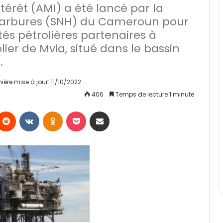
térêt (AMI) a été lancé par la
ocarbures (SNH) du Cameroun pour
tés pétrolières partenaires à
ier de Mvia, situé dans le bassin
.
nière mise à jour: 11/10/2022
406
Temps de lecture 1 minute
Reddit
VKontakte
Odnoklassniki
Pocket
Partager par email