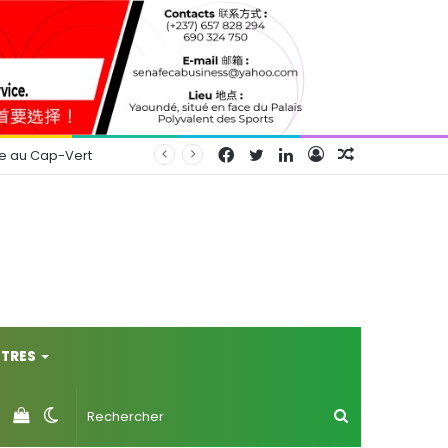
Facebook
Twitter
Linkedin
Connexion
Article
se au Cap-Vert
Aléatoire
TRES
Voir
Switch
Rechercher