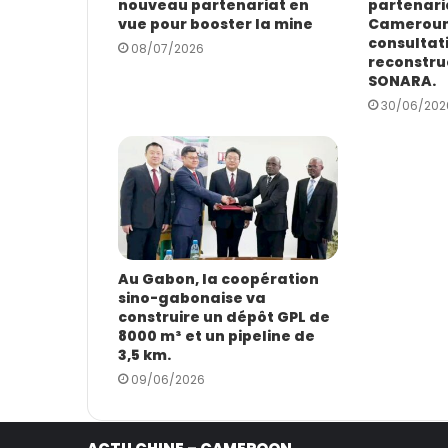
nouveau partenariat en
partenaria
m
vue pour booster la mine
Cameroun 
a
consultati
i
08/07/2026
reconstru
l
SONARA.
30/06/202
Au Gabon, la coopération
sino-gabonaise va
construire un dépôt GPL de
8000 m³ et un pipeline de
3,5 km.
09/06/2026