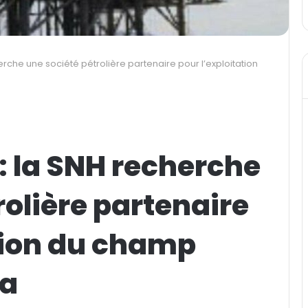
rche une société pétrolière partenaire pour l’exploitation
: la SNH recherche
rolière partenaire
tion du champ
ia