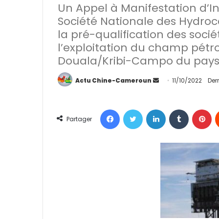
Un Appel à Manifestation d’In
Société Nationale des Hydr
la pré-qualification des socié
l’exploitation du champ pétrol
Douala/Kribi-Campo du pays
Actu Chine-Cameroun
E
11/10/2022
Der
n
v
Facebook
Twitter
Linkedin
Tumblr
Pinterest
o
Partager
y
e
r
u
n
c
o
u