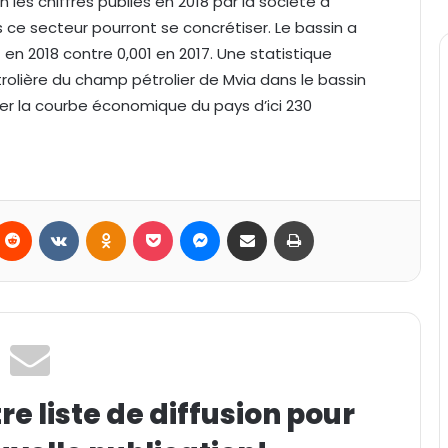
 les chiffres publiés en 2018 par la société à
ns ce secteur pourront se concrétiser. Le bassin a
t en 2018 contre 0,001 en 2017. Une statistique
rolière du champ pétrolier de Mvia dans le bassin
r la courbe économique du pays d’ici 230
Reddit
VKontakte
Odnoklassniki
Pocket
Messenger
Partager par email
Imprimer
e liste de diffusion pour