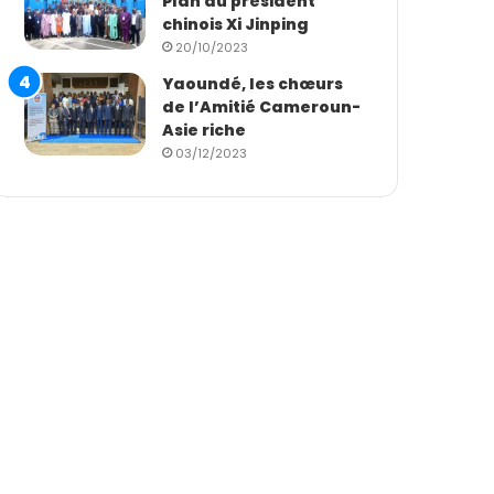
Plan du président
chinois Xi Jinping
20/10/2023
Yaoundé, les chœurs
de l’Amitié Cameroun-
Asie riche
03/12/2023