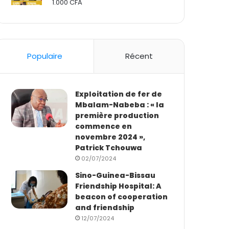
1.000
CFA
Rated
2.50
out
of 5
Populaire
Récent
Exploitation de fer de
Mbalam-Nabeba : « la
première production
commence en
novembre 2024 »,
Patrick Tchouwa
02/07/2024
Sino-Guinea-Bissau
Friendship Hospital: A
beacon of cooperation
and friendship
12/07/2024