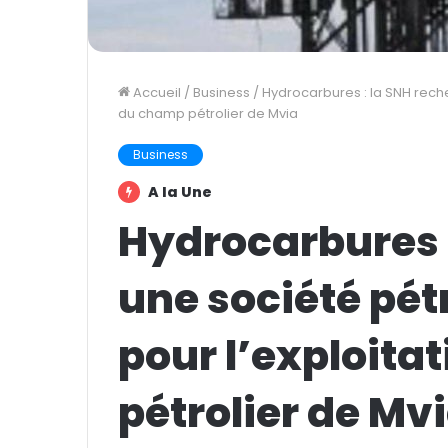
Accueil
/
Business
/
Hydrocarbures : la SNH reche
du champ pétrolier de Mvia
Business
A la Une
Hydrocarbures 
une société pét
pour l’exploita
pétrolier de Mv