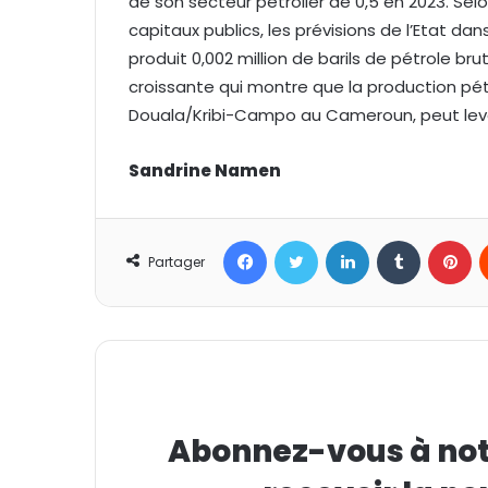
de son secteur pétrolier de 0,5 en 2023. Selon
capitaux publics, les prévisions de l’Etat da
produit 0,002 million de barils de pétrole bru
croissante qui montre que la production pét
Douala/Kribi-Campo au Cameroun, peut leve
Sandrine Namen
Facebook
Twitter
Linkedin
Tumblr
Pinterest
Partager
Abonnez-vous à notr