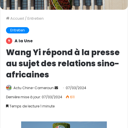
Accueil
/
Entretien
Entretien
A la Une
Wang Yi répond à la presse
au sujet des relations sino-
africaines
Actu Chine-Cameroun
E
07/03/2024
n
Dernière mise à jour: 07/03/2024
611
v
Temps de lecture 1 minute
o
y
e