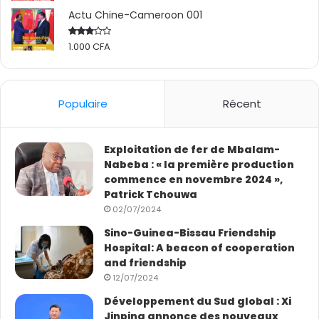
Actu Chine-Cameroon 001
1.000
CFA
Rated
2.50
out
of 5
Populaire
Récent
Exploitation de fer de Mbalam-
Nabeba : « la première production
commence en novembre 2024 »,
Patrick Tchouwa
02/07/2024
Sino-Guinea-Bissau Friendship
Hospital: A beacon of cooperation
and friendship
12/07/2024
Développement du Sud global : Xi
Jinping annonce des nouveaux