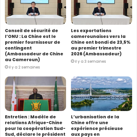
Chine. Six ans après, les dirigeants chinois et africains
d
se retrouveront à Beijing. Je suis convaincu que par ce
r
e
sommet, la Chine et l’Afrique feront rayonner l’amitié
s
traditionnelle, approfondiront la solidarité et la
Conseil de sécurité de
Les exportations
s
coopération, ouvriront de nouveaux horizons à
l’ONU : La Chine est le
camerounaises vers la
e
premier fournisseur de
Chine ont bondi de 23,5%
l’accélération du développement partagé, et écriront
E
contingent
au premier trimestre
m
une nouvelle page de la communauté d’avenir partagé
(Ambassadeur de Chine
2026 (Ambassadeur)
a
Chine-Afrique.
au Cameroun)
il y a 3 semaines
i
il y a 2 semaines
l
(Source : CGTN Français)
(Photo : VCG)
Entretien : Modèle de
L’urbanisation de la
relations Afrique-Chine
Chine offre une
pour la coopération Sud-
expérience précieuse
Sud, déclare le président
aux pays en