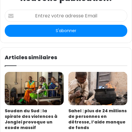
E
n
t
r
e
z
v
o
Articles similaires
t
r
e
a
d
r
e
s
Soudan du Sud : la
Sahel : plus de 24 millions
s
spirale des violences à
de personnes en
e
Jonglei provoque un
détresse, l’aide manque
E
exode massif
de fonds
m