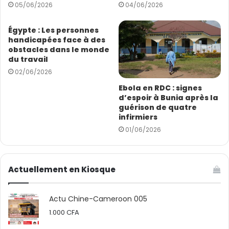
05/06/2026
04/06/2026
a
i
l
Égypte : Les personnes
handicapées face à des
obstacles dans le monde
du travail
02/06/2026
Ebola en RDC : signes
d’espoir à Bunia après la
guérison de quatre
infirmiers
01/06/2026
Actuellement en Kiosque
Actu Chine-Cameroon 005
1.000
CFA