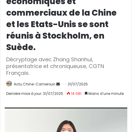
économiques et
commerciaux de la Chine
et les Etats-Unis se sont
réunis à Stockholm, en
Suède.
Décryptage avec Zhang Shanhui,
présentatrice et chroniqueuse, CGTN
Français.
Actu Chine-Cameroun
E
31/07/2025
n
Dernière mise à jour: 31/07/2025
14 081
Moins d’une minute
v
o
Lecteur
y
vidéo
e
r