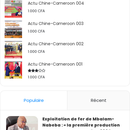
Actu Chine-Cameroon 004
1.000
CFA
Actu Chine-Cameroon 003
1.000
CFA
Actu Chine-Cameroon 002
1.000
CFA
Actu Chine-Cameroon 001
1.000
CFA
Rated
2.50
out
of 5
Populaire
Récent
Exploitation de fer de Mbalam-
Nabeba : « la première production