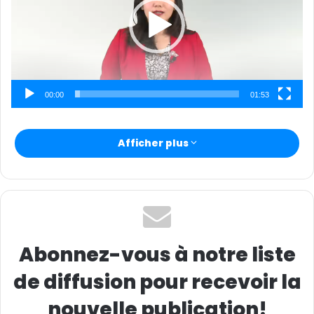
u
n
c
o
u
r
00:00
01:53
r
i
e
Afficher plus
l
Abonnez-vous à notre liste
de diffusion pour recevoir la
nouvelle publication!