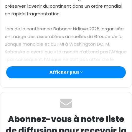
o
préserver l’avenir du continent dans un ordre mondial
u
en rapide fragmentation.
r
r
Lors de la conférence Babacar Ndiaye 2025, organisée
i
e
en marge des assemblées annuelles du Groupe de la
l
Banque mondiale et du FMI à Washington DC, M.
Kaberuka a averti que « le monde n’attend pas l’Afrique
; par conséquent, l’Afrique ne doit pas attendre le
monde », et a exhorté les nations africaines à
Afficher plus
s’approprier leur programme de développement grâce
à des institutions résilientes et locales.
Réfléchissant aux changements de pouvoir à l’échelle
mondiale, M. Kaberuka a souligné le retour du
mercantilisme, la montée des intérêts nationaux
Abonnez-vous à notre liste
étroits, la fin de l’ère de l’aide, l’affaiblissement des
institutions mondiales et l’érosion du multilatéralisme
de diffusion pour recevoir la