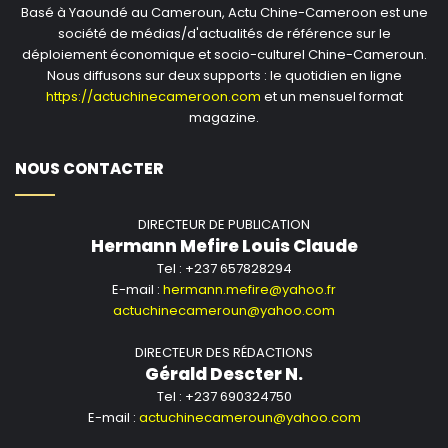
Basé à Yaoundé au Cameroun, Actu Chine-Cameroon est une
financées et dirigées par des Africains, une conviction
société de médias/d'actualités de référence sur le
qui a donné naissance à Afreximbank, à Shelter Afrique
déploiement économique et socio-culturel Chine-Cameroun.
Development Bank et à l’African Business Roundtable. «
Nous diffusons sur deux supports : le quotidien en ligne
Le Dr Ndiaye avait compris que la véritable
https://actuchinecameroon.com
et un mensuel format
magazine.
indépendance signifie avoir la capacité de se
débrouiller seul et de façonner son propre avenir, quels
NOUS CONTACTER
que soient les changements qui surviennent dans le
monde qui nous entoure », a-t-il déclaré. M. Elombi a
réaffirmé l’engagement d’Afreximbank envers
DIRECTEUR DE PUBLICATION
Hermann Mefire Louis Claude
l’héritage de M. Ndiaye, soulignant que le programme
Tel : +237 657828294
doit se poursuivre « jusqu’à ce que la tâche du
E-mail :
hermann.mefire@yahoo.fr
développement soit largement accomplie ».
actuchinecameroun@yahoo.com
Au cours d’une discussion informelle animée
DIRECTEUR DES RÉDACTIONS
Gérald Descter N.
conjointement par Anver Versi, rédacteur en chef du
Tel : +237 690324750
magazine New African, et Omar Ben Yedder, éditeur et
E-mail :
actuchinecameroun@yahoo.com
directeur général du groupe IC Publications, le Dr