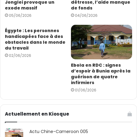
les institutions financières africaines ne peuvent à elles
Jonglei provoque un
détresse, l’aide manque
E
exode massif
de fonds
seules atteindre leur objectif. Elles doivent s’inscrire
m
05/06/2026
04/06/2026
dans un écosystème d’institutions financières
a
i
africaines et non pas simplement d’institutions
l
Égypte : Les personnes
financières. Elles doivent fonctionner ensemble, à
handicapées face à des
l’image d’une symphonie », a-t-il insisté.
obstacles dans le monde
du travail
02/06/2026
Selon M. Kaberuka, l’Africa Export-Import Bank
(Afreximbank) doit être félicitée pour avoir illustré ce
Ebola en RDC : signes
d’espoir à Bunia après la
modèle à travers son soutien à la Zone de libre-
guérison de quatre
échange continentale africaine (
AfCFTA
), aux Centres
infirmiers
africains pour le contrôle et la prévention des maladies
01/06/2026
(Africa CDC), aux communautés économiques
régionales et à d’autres initiatives et institutions du
continent.
Actuellement en Kiosque
M. Kaberuka, qui est également président et associé
Actu Chine-Cameroon 005
directeur de SouthBridge, une société de conseil