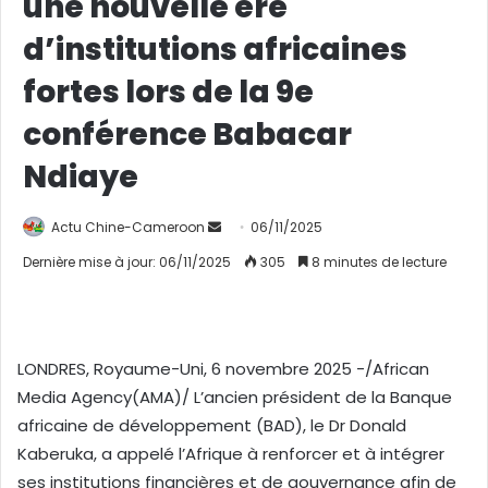
une nouvelle ère
d’institutions africaines
fortes lors de la 9e
conférence Babacar
Ndiaye
Actu Chine-Cameroon
E
06/11/2025
n
Dernière mise à jour: 06/11/2025
305
8 minutes de lecture
v
o
y
e
LONDRES, Royaume-Uni, 6 novembre 2025 -/African
r
Media Agency(AMA)/ L’ancien président de la Banque
u
africaine de développement (BAD), le Dr Donald
n
Kaberuka, a appelé l’Afrique à renforcer et à intégrer
c
ses institutions financières et de gouvernance afin de