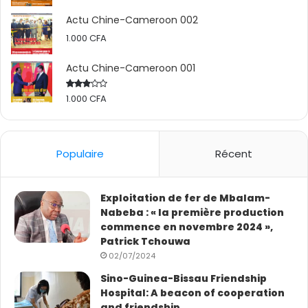
Actu Chine-Cameroon 002
1.000
CFA
Actu Chine-Cameroon 001
1.000
CFA
Rated
2.50
out
of 5
Populaire
Récent
Exploitation de fer de Mbalam-
Nabeba : « la première production
commence en novembre 2024 »,
Patrick Tchouwa
02/07/2024
Sino-Guinea-Bissau Friendship
Hospital: A beacon of cooperation
and friendship