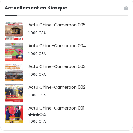
Actuellement en Kiosque
Actu Chine-Cameroon 005
1.000
CFA
Actu Chine-Cameroon 004
1.000
CFA
Actu Chine-Cameroon 003
1.000
CFA
Actu Chine-Cameroon 002
1.000
CFA
Actu Chine-Cameroon 001
1.000
CFA
Rated
2.50
out
of 5