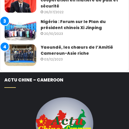
coopération en matière de paix et
sécurité
26/07/2022
Nigéria : Forum sur le Plan du
président chinois Xi Jinping
20/10/2023
Yaoundé, les chœurs de l’Amitié
Cameroun-Asie riche
03/12/2023
ACTU CHINE – CAMEROON