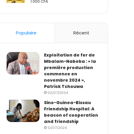
1.000
CFA
Rated
2.50
out
of 5
Populaire
Récent
Exploitation de fer de
Mbalam-Nabeba : « la
première production
commence en
novembre 2024 »,
Patrick Tchouwa
02/07/2024
Sino-Guinea-Bissau
Friendship Hospital: A
beacon of cooperation
and friendship
12/07/2024