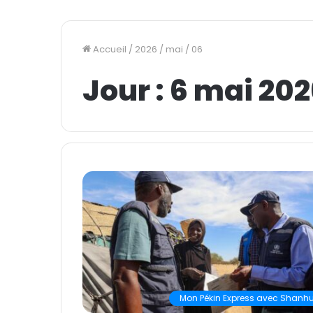
Accueil
/
2026
/
mai
/
06
Jour :
6 mai 202
Mon Pékin Express avec Shanhu