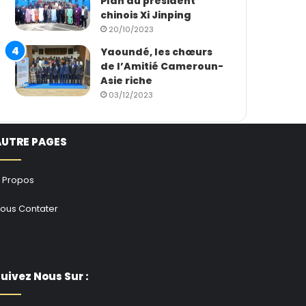
Plan du président
chinois Xi Jinping
20/10/2023
Yaoundé, les chœurs
de l’Amitié Cameroun-
Asie riche
03/12/2023
AUTRE PAGES
 Propos
ous Contater
uivez Nous Sur :