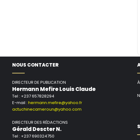
NOUS CONTACTER
DIRECTEUR DE PUBLICATION
À
Hermann Mefire Louis Claude
N
Tel : +237 657828294
E-mail :
hermann.mefire@yahoo.fr
actuchinecameroun@yahoo.com
DIRECTEUR DES RÉDACTIONS
S
Gérald Descter N.
Tel : +237 690324750