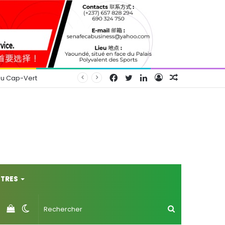
Facebook
Twitter
Linkedin
Connexion
Article
au Cap-Vert
Aléatoire
TRES
Voir
Switch
Rechercher