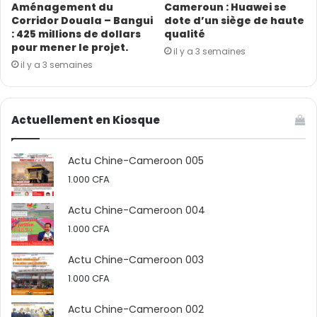
Aménagement du
Cameroun : Huawei se
référence au Cameroun en matière de construction de
Corridor Douala – Bangui
dote d’un siège de haute
route et respectera ses engagements dans le cadre
: 425 millions de dollars
qualité
de ce projet.
pour mener le projet.
il y a 3 semaines
il y a 3 semaines
Outre, l’entreprise chinoise CHEC reste disponible pour
d’autres éventuels projets de développement du
Actuellement en Kiosque
Cameroun et même hors des frontières du pays. Sa
direction Afrique centrale est située à Yaoundé.
Actu Chine-Cameroon 005
Le partenariat entre les entreprises chinoises installées
1.000
CFA
au Cameroun et le MINTP est au beau-fixe.
Actu Chine-Cameroon 004
1.000
CFA
Actu Chine-Cameroon 003
1.000
CFA
Actu Chine-Cameroon 002