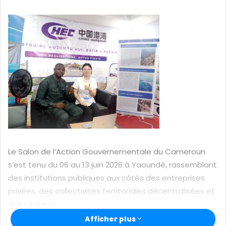
o
y
e
r
u
n
c
o
u
r
r
i
Le Salon de l’Action Gouvernementale du Cameroun
e
s’est tenu du 06 au 13 juin 2026 à Yaoundé, rassemblant
l
des institutions publiques aux côtés des entreprises
privées, des collectivités territoriales décentralisées et
des citoyens.
Afficher plus