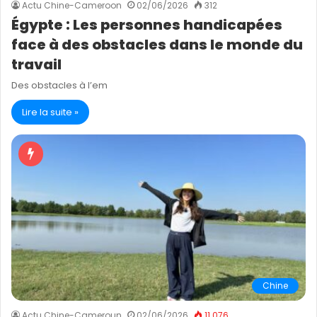
Actu Chine-Cameroon
02/06/2026
312
Égypte : Les personnes handicapées
face à des obstacles dans le monde du
travail
Des obstacles à l’em
Lire la suite »
Chine
Actu Chine-Cameroun
02/06/2026
11 076