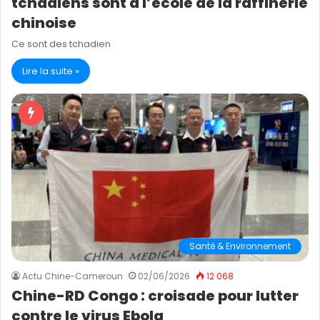
tchadiens sont à l’école de la raffinerie
chinoise
Ce sont des tchadien
Lire la suite »
Santé & Environnement
Actu Chine-Cameroun
02/06/2026
12 068
Chine-RD Congo : croisade pour lutter
contre le virus Ebola