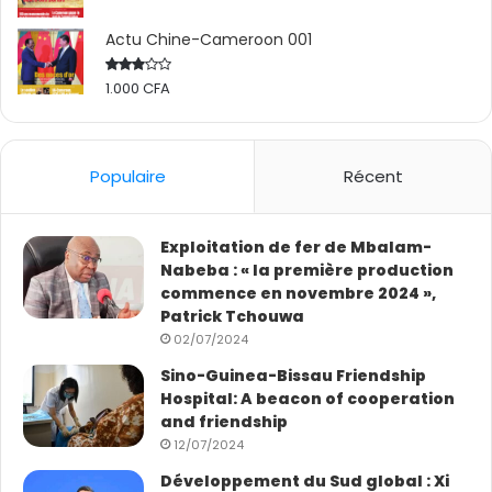
Actu Chine-Cameroon 001
1.000
CFA
Rated
2.50
out
of 5
Populaire
Récent
Exploitation de fer de Mbalam-
Nabeba : « la première production
commence en novembre 2024 »,
Patrick Tchouwa
02/07/2024
Sino-Guinea-Bissau Friendship
Hospital: A beacon of cooperation
and friendship
12/07/2024
Développement du Sud global : Xi