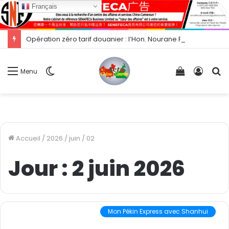
Français
Opération zéro tarif douanier : l’Hon. Nourane Foster présente les opportunités d’exportation vers la Chine.
Switch
Voir
Conne
R
Menu
skin
votre
panier
Accueil
/
2026
/
juin
/
02
Jour :
2 juin 2026
Mon Pékin Express avec Shanhui